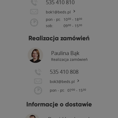
535 410 810
bok1@beds.pl
pon - pt:
10
- 18
00
00
sob:
09
- 15
00
00
Realizacja zamówień
Paulina Bąk
Realizacja zamówień
535 410 808
bok3@beds.pl
pon - pt:
07
- 15
00
00
Informacje o dostawie