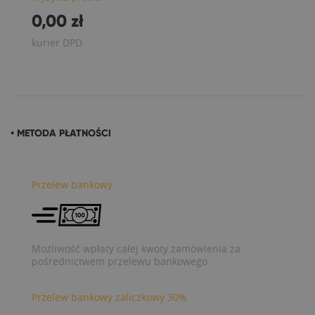
0,00 zł
kurier DPD
• METODA PŁATNOŚCI
Przelew bankowy
Możliwość wpłaty całej kwoty zamówienia za
pośrednictwem przelewu bankowego
Przelew bankowy zaliczkowy 30%