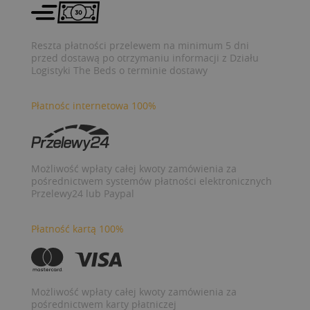
Reszta płatności przelewem na minimum 5 dni
przed dostawą po otrzymaniu informacji z Działu
Logistyki The Beds o terminie dostawy
Płatnośc internetowa 100%
Możliwość wpłaty całej kwoty zamówienia za
pośrednictwem systemów płatności elektronicznych
Przelewy24 lub Paypal
Płatność kartą 100%
Możliwość wpłaty całej kwoty zamówienia za
pośrednictwem karty płatniczej