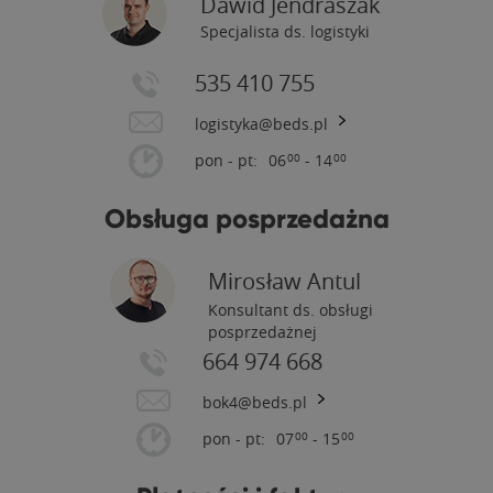
Dawid Jendraszak
Specjalista ds. logistyki
535 410 755
logistyka@beds.pl
pon - pt:
06
- 14
00
00
Obsługa posprzedażna
Mirosław Antul
Konsultant ds. obsługi
posprzedażnej
664 974 668
bok4@beds.pl
pon - pt:
07
- 15
00
00