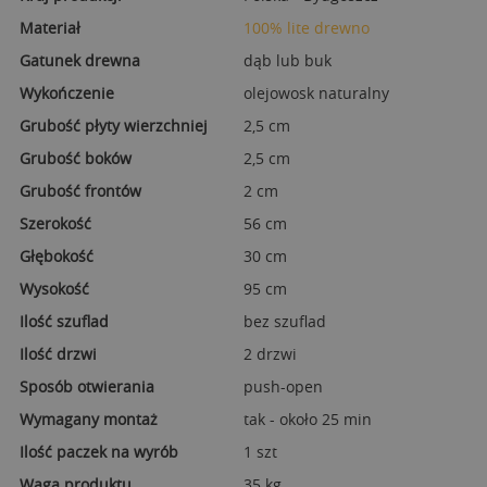
Materiał
100% lite drewno
Gatunek drewna
dąb lub buk
Wykończenie
olejowosk naturalny
Grubość płyty wierzchniej
2,5 cm
Grubość boków
2,5 cm
Grubość frontów
2 cm
Szerokość
56 cm
Głębokość
30 cm
Wysokość
95 cm
Ilość szuflad
bez szuflad
Ilość drzwi
2 drzwi
Sposób otwierania
push-open
Wymagany montaż
tak - około 25 min
Ilość paczek na wyrób
1 szt
Waga produktu
35 kg