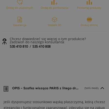
Dodaj do ulubionych
Dodaj do porównania
Porównaj produkty
Gwarancja
Modele 3D
Drukuj stronę
Chcesz dowiedzieć się więcej o tym produkcie?
Zadzwoń do naszego konsultanta:
535 410 810
/
535 410 808
OPIS -
Szafka wisząca PARIS z litego drewna
ZWIŃ PANEL
Jeśli dysponujesz stosunkowo wąską płaszczyzną, którą chcesz
elegancko i funkcjonalnie zaaranżować, zdecyduj się na zakup