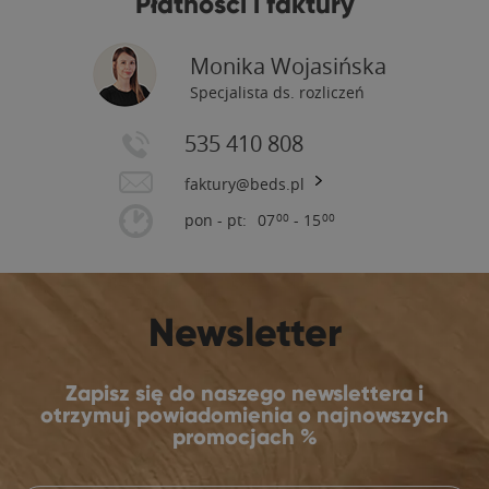
Płatności i faktury
Monika Wojasińska
Specjalista ds. rozliczeń
535 410 808
faktury@beds.pl
pon - pt:
07
- 15
00
00
Newsletter
Zapisz się do naszego newslettera i
otrzymuj powiadomienia o najnowszych
promocjach %