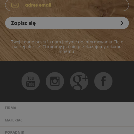
Zapisz się
Twoje dane posłużą nam jedynie do informowania Cię o
naszej ofercie. Chronimy je i nie przekazujemy nikomu
innemu.
FIRMA
MATERIAŁ
PORADNIK