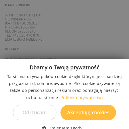
DANE FIRMOWE
STWD ROMAN BILECKI
UL. WIŚLANA 25,
85-773 BYDGOSZCZ
NIP 554-015-57-66
REGON 090557215
TEL: +48 535 410 810
EMAIL:
BOK1@BEDS.PL
WPŁATY
KONTO DO WPŁAT KRAJOWYCH:
BANK ING
Dbamy o Twoją prywatność
69 1050 1139 1000 0090 8355 0765
KONTO DO WPŁAT SPOZA POLSKI / FOREIGN PAYMENTS:
BANK ING
Ta strona używa plików cookie dzięki którym jest bardziej
PL 27 1050 1139 1000 0090 8358 3337
przyjazna i działa niezawodnie. Pliki cookie używane są
SWIFT: INGBPLPW
także do personalizacji reklam oraz pomagają mierzyć
OBSŁUGUJEMY PŁATNOŚCI
Polityka prywatności.
ruchu na stronie.
Odrzucam
Akceptuję cookies
Zmieniam zgody