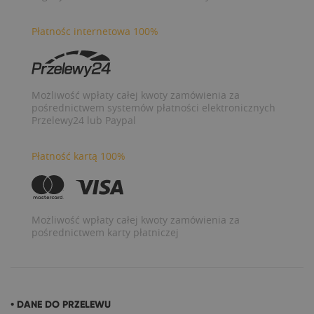
Płatnośc internetowa 100%
Możliwość wpłaty całej kwoty zamówienia za
pośrednictwem systemów płatności elektronicznych
Przelewy24 lub Paypal
Płatność kartą 100%
Możliwość wpłaty całej kwoty zamówienia za
pośrednictwem karty płatniczej
• DANE DO PRZELEWU