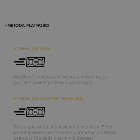
• METODA PŁATNOŚCI
Przelew bankowy
Możliwość wpłaty całej kwoty zamówienia za
pośrednictwem przelewu bankowego
Przelew bankowy zaliczkowy 30%
Reszta płatności przelewem na minimum 5 dni
przed dostawą po otrzymaniu informacji z Działu
Logistyki The Beds o terminie dostawy