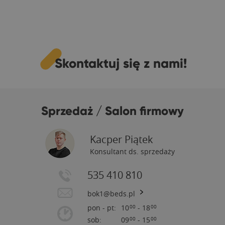
Skontaktuj się z nami!
Sprzedaż / Salon firmowy
Kacper Piątek
Konsultant ds. sprzedaży
535 410 810
bok1@beds.pl
pon - pt:
10
- 18
00
00
sob:
09
- 15
00
00