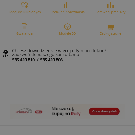
Dodaj do ulubionych
Dodaj do porównania
Porównaj produkty
Gwarancja
Modele 3D
Drukuj stronę
Chcesz dowiedzieć się więcej o tym produkcie?
Zadzwoń do naszego konsultanta:
535 410 810
/
535 410 808