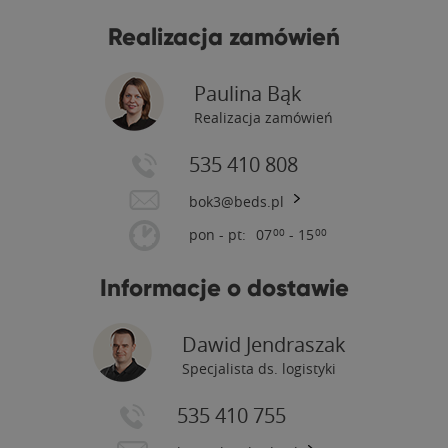
Realizacja zamówień
Paulina Bąk
Realizacja zamówień
535 410 808
bok3@beds.pl
pon - pt:
07
- 15
00
00
Informacje o dostawie
Dawid Jendraszak
Specjalista ds. logistyki
535 410 755