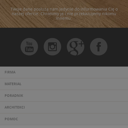
Twoje dane posłużą nam jedynie do informowania Cię o
naszej ofercie. Chronimy je i nie przekazujemy nikomu
innemu.
FIRMA
MATERIAŁ
PORADNIK
ARCHITEKCI
POMOC