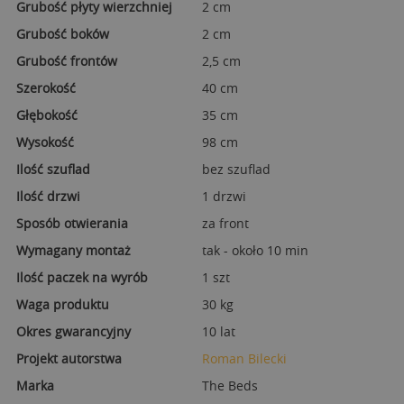
Grubość płyty wierzchniej
2 cm
Grubość boków
2 cm
Grubość frontów
2,5 cm
Szerokość
40 cm
Głębokość
35 cm
Wysokość
98 cm
Ilość szuflad
bez szuflad
Ilość drzwi
1 drzwi
Sposób otwierania
za front
Wymagany montaż
tak - około 10 min
Ilość paczek na wyrób
1 szt
Waga produktu
30 kg
Okres gwarancyjny
10 lat
Projekt autorstwa
Roman Bilecki
Marka
The Beds