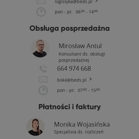
logistyka@beds.pl
pon - pt:
06
- 14
00
00
Obsługa posprzedażna
Mirosław Antul
Konsultant ds. obsługi
posprzedażnej
664 974 668
bok4@beds.pl
pon - pt:
07
- 15
00
00
Płatności i faktury
Monika Wojasińska
Specjalista ds. rozliczeń