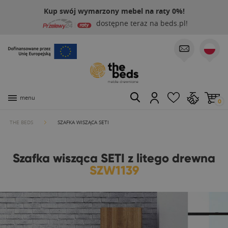
Kup swój wymarzony mebel na raty 0%!
dostępne teraz na beds.pl!
menu
0
THE BEDS
SZAFKA WISZĄCA SETI
Szafka wisząca SETI z litego drewna
SZW1139