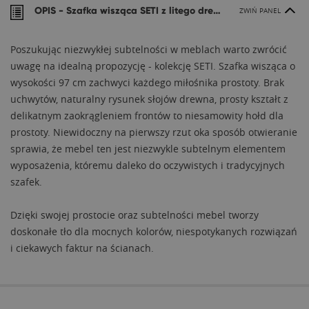
OPIS -
Szafka wisząca SETI z litego drewna
ZWIŃ PANEL
Poszukując niezwykłej subtelności w meblach warto zwrócić
uwagę na idealną propozycję - kolekcję SETI. Szafka wisząca o
wysokości 97 cm zachwyci każdego miłośnika prostoty. Brak
uchwytów, naturalny rysunek słojów drewna, prosty kształt z
delikatnym zaokrągleniem frontów to niesamowity hołd dla
prostoty. Niewidoczny na pierwszy rzut oka sposób otwieranie
sprawia, że mebel ten jest niezwykle subtelnym elementem
wyposażenia, któremu daleko do oczywistych i tradycyjnych
szafek.
Dzięki swojej prostocie oraz subtelności mebel tworzy
doskonałe tło dla mocnych kolorów, niespotykanych rozwiązań
i ciekawych faktur na ścianach.