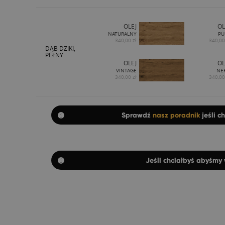
OLEJ
OL
NATURALNY
PU
340,00 zł
340,00
DĄB DZIKI,
PEŁNY
OLEJ
OL
VINTAGE
NE
340,00 zł
340,00
Sprawdź
nasz poradnik
jeśli c
Jeśli chciałbyś abyśmy 