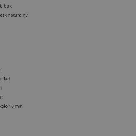
ub buk
osk naturalny
m
uflad
i
nt
około 10 min