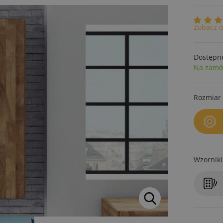
Zobacz o
Dostępn
Na zamó
Rozmiar 
Wzorniki