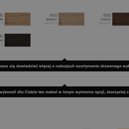
EJ
OLEJ
OLEJ
RE
BIANCO
CHOCO
 zł
340,00 zł
340,00 zł
EJ
RO
 zł
hcesz się dowiedzieć więcej o rodzajach asortymentu drzewnego w
wykonali dla Ciebie ten mebel w innym wymiarze/opcji, skorzystaj 