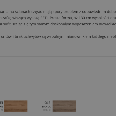
ania na ścianach często mają spory problem z odpowiednim dobor
szafkę wiszącą wysoką SETI. Prosta forma, aż 130 cm wysokości oraz
si sufit, stając się tym samym doskonałym wyposażeniem niewielki
frontów i brak uchwytów są wspólnym mianownikiem każdego mebla 
EJ
OLEJ
RE
BIANCO
 zł
0,00 zł