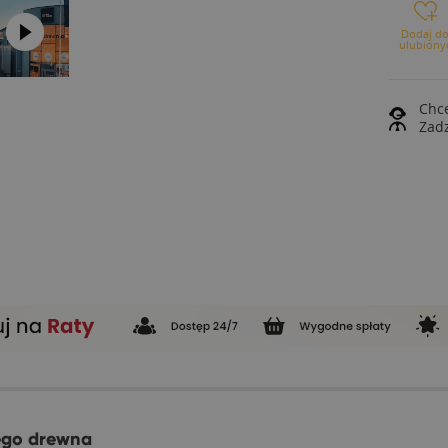
Dodaj d
ulubiony
Chce
Zad
tego drewna