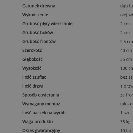
Gatunek drewna
dąb l
Wykończenie
olejow
Grubość płyty wierzchniej
2 cm
Grubość boków
2 cm
Grubość frontów
2,5 cm
Szerokość
40 cm
Głębokość
35 cm
Wysokość
130 c
Ilość szuflad
bez sz
Ilość drzwi
1 drzw
Sposób otwierania
za fro
Wymagany montaż
tak - 
Ilość paczek na wyrób
1 szt
Waga produktu
35 kg
Okres gwarancyjny
10 lat