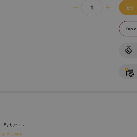
Kup o
 - Bydgoszcz
lite drewno