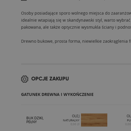
Osoby posiadające sporo wolnego miejsca do zaaranżow
idealnie wtapiają się w skandynawski styl, warto wybrać 
pakowana, ale także optycznie wysmukla ściany i podno
Drewno bukowe, prosta forma, niewielkie zaokrąglenia 
OPCJE ZAKUPU
GATUNEK DREWNA I WYKOŃCZENIE
OLEJ
OL
BUK DZIKI,
NATURALNY
PU
PEŁNY
0,00 zł
0,00