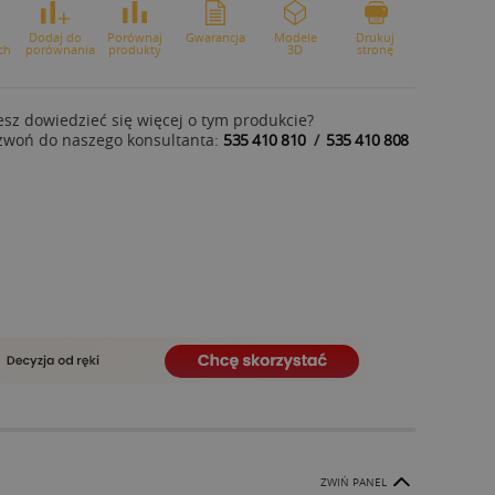
o
Dodaj do
Porównaj
Gwarancja
Modele
Drukuj
ch
porównania
produkty
3D
stronę
sz dowiedzieć się więcej o tym produkcie?
zwoń do naszego konsultanta:
535 410 810
/
535 410 808
ZWIŃ PANEL