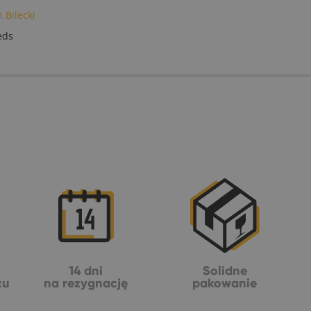
 Bilecki
eds
14 dni
Solidne
żu
na rezygnację
pakowanie