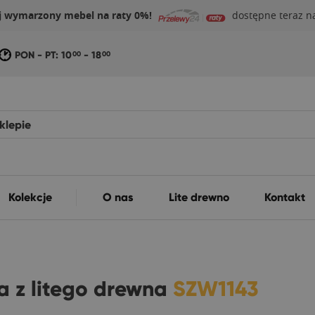
j wymarzony mebel na raty 0%!
dostępne teraz na
PON - PT: 10
- 18
00
00
Kolekcje
O nas
Lite drewno
Kontakt
a z litego drewna
SZW1143