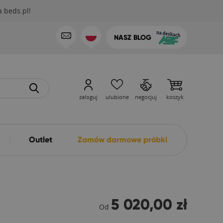
 beds.pl!
NASZ BLOG
zaloguj
ulubione
negocjuj
koszyk
Outlet
Zamów darmowe próbki
5 020,00 zł
Od