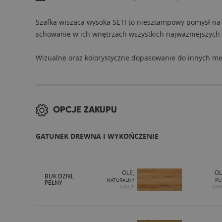
Szafka wisząca wysoka SETI to niesztampowy pomysł na 
schowanie w ich wnętrzach wszystkich najważniejszych p
Wizualne oraz kolorystyczne dopasowanie do innych me
OPCJE ZAKUPU
GATUNEK DREWNA I WYKOŃCZENIE
OLEJ
OL
BUK DZIKI,
NATURALNY
PU
PEŁNY
0,00 zł
0,00