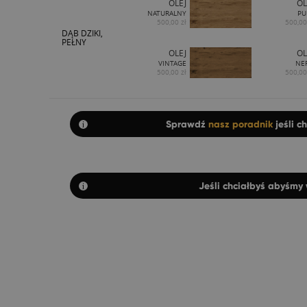
OLEJ
OL
NATURALNY
PU
500,00 zł
500,00
DĄB DZIKI,
PEŁNY
OLEJ
OL
VINTAGE
NE
500,00 zł
500,00
Sprawdź
nasz poradnik
jeśli c
Jeśli chciałbyś abyśmy 