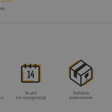
 Bilecki
eds
14 dni
Solidne
żu
na rezygnację
pakowanie