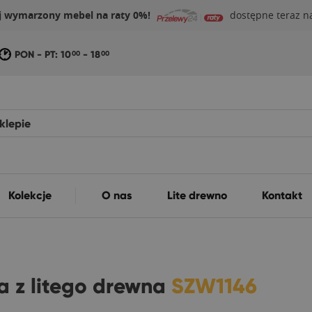
j wymarzony mebel na raty 0%!
dostępne teraz na
PON - PT: 10
- 18
00
00
Kolekcje
O nas
Lite drewno
Kontakt
a z litego drewna
SZW1146