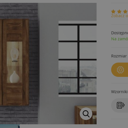
Zobacz o
Dostępn
Na zamó
Rozmiar 
Wzorniki