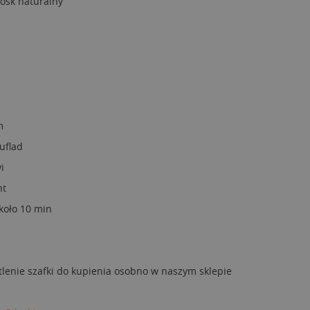
osk naturalny
m
uflad
i
nt
około 10 min
lenie szafki do kupienia osobno w naszym sklepie