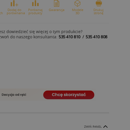
o
Dodaj do
Porównaj
Gwarancja
Modele
Drukuj
ch
porównania
produkty
3D
stronę
sz dowiedzieć się więcej o tym produkcie?
zwoń do naszego konsultanta:
535 410 810
/
535 410 808
ZWIŃ PANEL