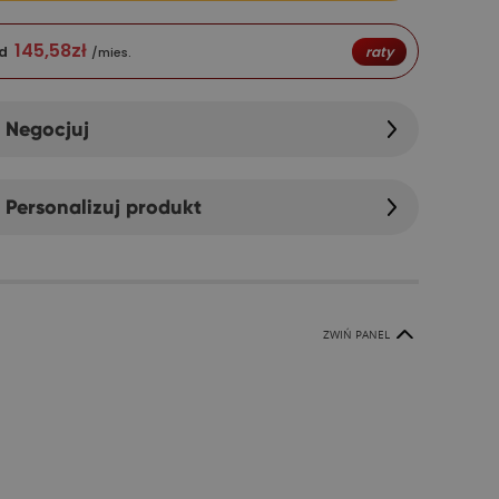
145,58
zł
d
raty
/mies.
Negocjuj
Personalizuj produkt
ZWIŃ PANEL