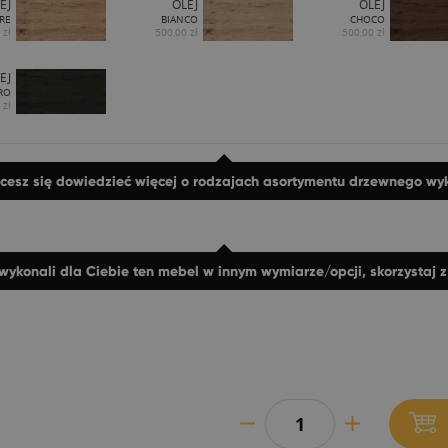
EJ
OLEJ
OLEJ
RE
BIANCO
CHOCO
 zł
500,00 zł
500,00 zł
EJ
RO
 zł
hcesz się dowiedzieć więcej o rodzajach asortymentu drzewnego w
wykonali dla Ciebie ten mebel w innym wymiarze/opcji, skorzystaj 