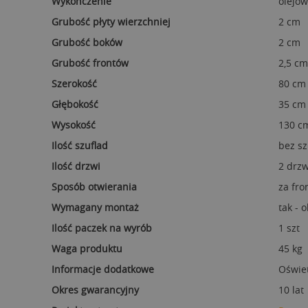
Wykończenie
olejow
Grubość płyty wierzchniej
2 cm
Grubość boków
2 cm
Grubość frontów
2,5 cm
Szerokość
80 cm
Głębokość
35 cm
Wysokość
130 c
Ilość szuflad
bez sz
Ilość drzwi
2 drzw
Sposób otwierania
za fro
Wymagany montaż
tak - 
Ilość paczek na wyrób
1 szt
Waga produktu
45 kg
Informacje dodatkowe
Oświet
Okres gwarancyjny
10 lat