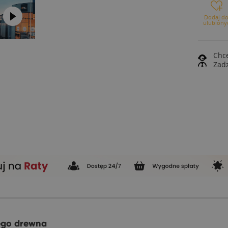
Dodaj d
ulubiony
Chce
Zad
tego drewna