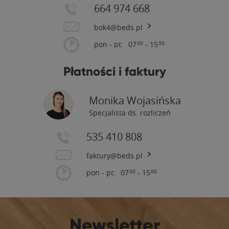
664 974 668
bok4@beds.pl
pon - pt:
07
- 15
00
00
Płatności i faktury
Monika Wojasińska
Specjalista ds. rozliczeń
535 410 808
faktury@beds.pl
pon - pt:
07
- 15
00
00
Newsletter