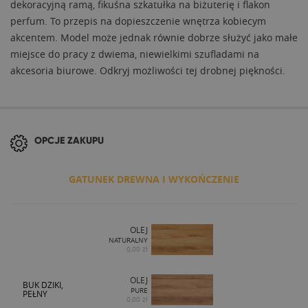
dekoracyjną ramą, fikuśna szkatułka na biżuterię i flakon
perfum. To przepis na dopieszczenie wnętrza kobiecym
akcentem. Model może jednak równie dobrze służyć jako małe
miejsce do pracy z dwiema, niewielkimi szufladami na
akcesoria biurowe. Odkryj możliwości tej drobnej piękności.
OPCJE ZAKUPU
GATUNEK DREWNA I WYKOŃCZENIE
OLEJ
NATURALNY
0,00 zł
OLEJ
BUK DZIKI,
PURE
PEŁNY
0,00 zł