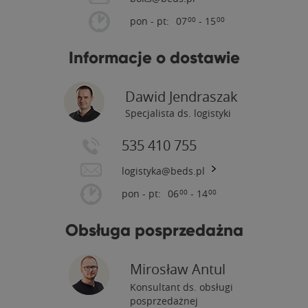
pon - pt:
07
- 15
00
00
Informacje o dostawie
Dawid Jendraszak
Specjalista ds. logistyki
535 410 755
logistyka@beds.pl
pon - pt:
06
- 14
00
00
Obsługa posprzedażna
Mirosław Antul
Konsultant ds. obsługi
posprzedażnej