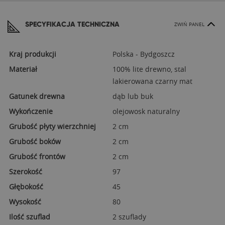
SPECYFIKACJA TECHNICZNA
ZWIŃ PANEL
Kraj produkcji
Polska - Bydgoszcz
Materiał
100% lite drewno, stal
lakierowana czarny mat
Gatunek drewna
dąb lub buk
Wykończenie
olejowosk naturalny
Grubość płyty wierzchniej
2 cm
Grubość boków
2 cm
Grubość frontów
2 cm
Szerokość
97
Głębokość
45
Wysokość
80
Ilość szuflad
2 szuflady