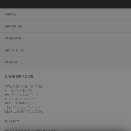
FIRMA
MATERIAŁ
PORADNIK
ARCHITEKCI
POMOC
DANE FIRMOWE
STWD ROMAN BILECKI
UL. WIŚLANA 25,
85-773 BYDGOSZCZ
NIP 554-015-57-66
REGON 090557215
TEL: +48 535 410 810
EMAIL:
BOK1@BEDS.PL
WPŁATY