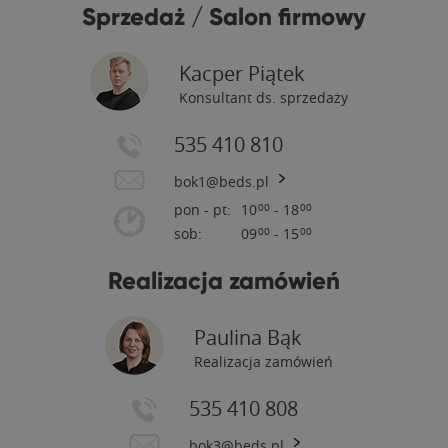
Sprzedaż / Salon firmowy
Kacper Piątek
Konsultant ds. sprzedaży
535 410 810
bok1@beds.pl
pon - pt:
10
- 18
00
00
sob:
09
- 15
00
00
Realizacja zamówień
Paulina Bąk
Realizacja zamówień
535 410 808
bok3@beds.pl