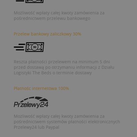
Możliwość wpłaty całej kwoty zamówienia za
pośrednictwem przelewu bankowego
Przelew bankowy zaliczkowy 30%
Reszta płatności przelewem na minimum 5 dni
przed dostawą po otrzymaniu informacji z Działu
Logistyki The Beds o terminie dostawy
Płatnośc internetowa 100%
Możliwość wpłaty całej kwoty zamówienia za
pośrednictwem systemów płatności elektronicznych
Przelewy24 lub Paypal