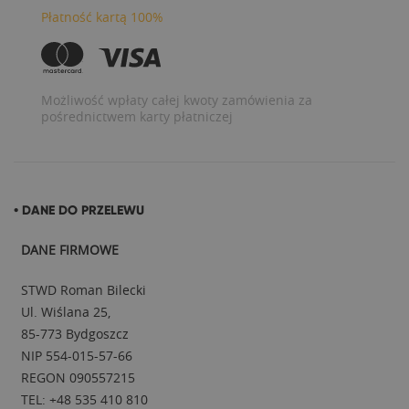
Płatność kartą 100%
Możliwość wpłaty całej kwoty zamówienia za
pośrednictwem karty płatniczej
• DANE DO PRZELEWU
DANE FIRMOWE
STWD Roman Bilecki
Ul. Wiślana 25,
85-773 Bydgoszcz
NIP 554-015-57-66
REGON 090557215
TEL: +48 535 410 810