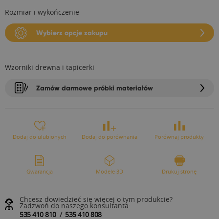
Rozmiar i wykończenie
Wybierz opcje zakupu
Wzorniki drewna i tapicerki
Zamów darmowe próbki materiałów
Dodaj do ulubionych
Dodaj do porównania
Porównaj produkty
Gwarancja
Modele 3D
Drukuj stronę
Chcesz dowiedzieć się więcej o tym produkcie?
Zadzwoń do naszego konsultanta:
535 410 810
/
535 410 808