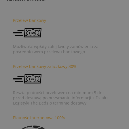
Przelew bankowy
Możliwość wpłaty całej kwoty zamówienia za
pośrednictwem przelewu bankowego
Przelew bankowy zaliczkowy 30%
Reszta płatności przelewem na minimum 5 dni
przed dostawą po otrzymaniu informacji z Działu
Logistyki The Beds o terminie dostawy
Płatnośc internetowa 100%