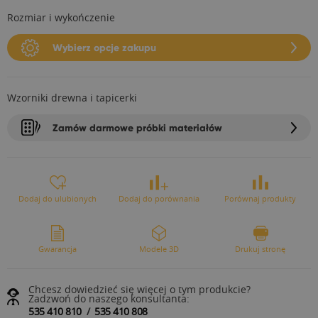
Rozmiar i wykończenie
Wybierz opcje zakupu
Wzorniki drewna i tapicerki
Zamów darmowe próbki materiałów
Dodaj do ulubionych
Dodaj do porównania
Porównaj produkty
Gwarancja
Modele 3D
Drukuj stronę
Chcesz dowiedzieć się więcej o tym produkcie?
Zadzwoń do naszego konsultanta:
535 410 810
/
535 410 808