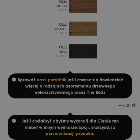
OLEJ
MOKKA
350,00 zł
OLEJ
VINTAGE
350,00 zł
OLEJ
NERO
350,00 zł
Sprawdź
nasz poradnik
jeśli chcesz się dowiedzieć
więcej o rodzajach asortymentu drzewnego
wykorzystywanego przez The Beds
+
0,00
zł
Jeśli chciałbyś abyśmy wykonali dla Ciebie ten
mebel w innym wymiarze/opcji, skorzystaj z
personalizacji produktu