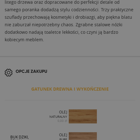
litego drzewa oraz dopracowane do perfekcji detale od
samego poranka dodadzą stylu codzienności. Trzy praktyczne
szuflady przechowają kosmetyki i drobiazgi, aby piękna blatu
nie zaburzał niepotrzebny chaos. Zgrabne stalowe nóżki
dodatkowo nadają toaletce lekkości, co czyni ją bardzo
kobiecym meblem.
OPCJE ZAKUPU
GATUNEK DREWNA I WYKOŃCZENIE
OLEJ
NATURALNY
0,00 zł
OLEJ
BUK DZIKI,
PURE