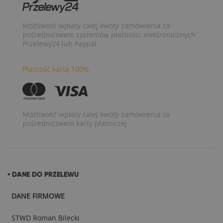
Możliwość wpłaty całej kwoty zamówienia za
pośrednictwem systemów płatności elektronicznych
Przelewy24 lub Paypal
Płatność kartą 100%
Możliwość wpłaty całej kwoty zamówienia za
pośrednictwem karty płatniczej
• DANE DO PRZELEWU
DANE FIRMOWE
STWD Roman Bilecki