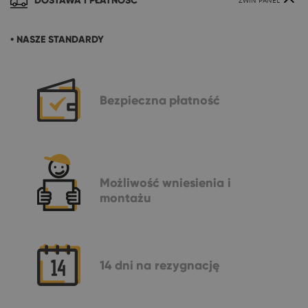
DOSTAWA I PŁATNOŚĆ
ZWIŃ PANEL
• NASZE STANDARDY
Bezpieczna
płatność
Możliwość
wniesienia i
montażu
14 dni
na rezygnację