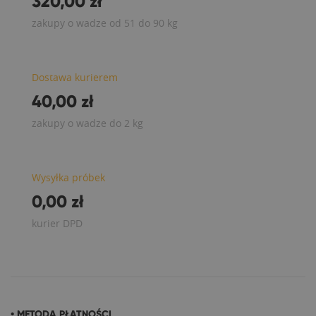
320,00 zł
zakupy o wadze od 51 do 90 kg
Dostawa kurierem
40,00 zł
zakupy o wadze do 2 kg
Wysyłka próbek
0,00 zł
kurier DPD
• METODA PŁATNOŚCI