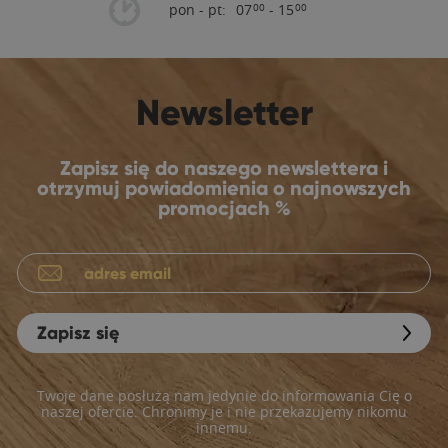
pon - pt:
07
- 15
00
00
Newsletter
Zapisz się do naszego newslettera i
otrzymuj powiadomienia o najnowszych
promocjach %
Zapisz się
Twoje dane posłużą nam jedynie do informowania Cię o
naszej ofercie. Chronimy je i nie przekazujemy nikomu
innemu.