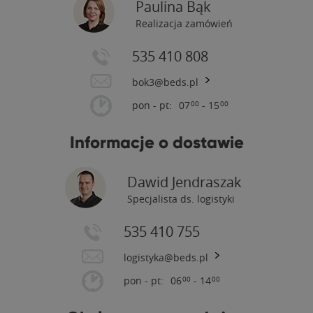
Paulina Bąk
Realizacja zamówień
535 410 808
bok3@beds.pl
pon - pt:
07
- 15
00
00
Informacje o dostawie
Dawid Jendraszak
Specjalista ds. logistyki
535 410 755
logistyka@beds.pl
pon - pt:
06
- 14
00
00