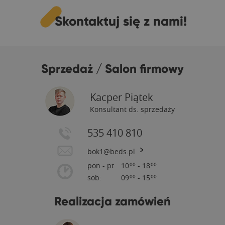
Skontaktuj się z nami!
Sprzedaż / Salon firmowy
Kacper Piątek
Konsultant ds. sprzedaży
535 410 810
bok1@beds.pl
pon - pt:
10
- 18
00
00
sob:
09
- 15
00
00
Realizacja zamówień