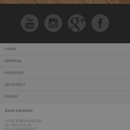
FIRMA
MATERIAŁ
PORADNIK
ARCHITEKCI
POMOC
DANE FIRMOWE
STWD ROMAN BILECKI
UL. WIŚLANA 25,
85-773 BYDGOSZCZ