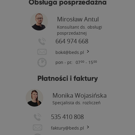
Obsługa posprzedażna
Mirosław Antul
Konsultant ds. obsługi
posprzedażnej
664 974 668
bok4@beds.pl
pon - pt:
07
- 15
00
00
Płatności i faktury
Monika Wojasińska
Specjalista ds. rozliczeń
535 410 808
faktury@beds.pl