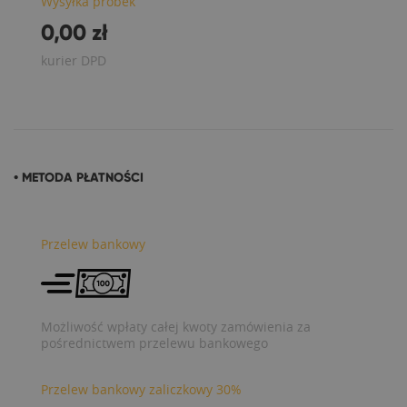
Wysyłka próbek
0,00 zł
kurier DPD
• METODA PŁATNOŚCI
Przelew bankowy
Możliwość wpłaty całej kwoty zamówienia za
pośrednictwem przelewu bankowego
Przelew bankowy zaliczkowy 30%