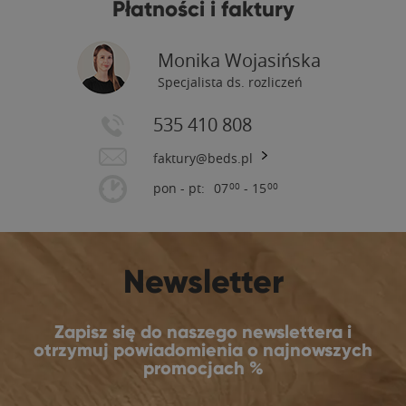
Płatności i faktury
Monika Wojasińska
Specjalista ds. rozliczeń
535 410 808
faktury@beds.pl
pon - pt:
07
- 15
00
00
Newsletter
Zapisz się do naszego newslettera i
otrzymuj powiadomienia o najnowszych
promocjach %