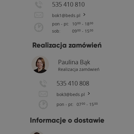
535 410 810
bok1@beds.pl
pon - pt:
10
- 18
00
00
sob:
09
- 15
00
00
Realizacja zamówień
Paulina Bąk
Realizacja zamówień
535 410 808
bok3@beds.pl
pon - pt:
07
- 15
00
00
Informacje o dostawie