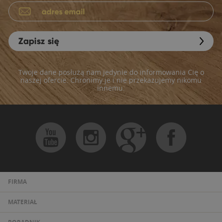
Zapisz się
Twoje dane posłużą nam jedynie do informowania Cię o
naszej ofercie. Chronimy je i nie przekazujemy nikomu
innemu.
FIRMA
MATERIAŁ