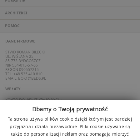
PORADNIK
ARCHITEKCI
POMOC
DANE FIRMOWE
STWD ROMAN BILECKI
UL. WIŚLANA 25,
85-773 BYDGOSZCZ
NIP 554-015-57-66
REGON 090557215
TEL: +48 535 410 810
EMAIL:
BOK1@BEDS.PL
WPŁATY
KONTO DO WPŁAT KRAJOWYCH:
BANK ING
Dbamy o Twoją prywatność
69 1050 1139 1000 0090 8355 0765
KONTO DO WPŁAT SPOZA POLSKI / FOREIGN PAYMENTS:
BANK ING
Ta strona używa plików cookie dzięki którym jest bardziej
PL 27 1050 1139 1000 0090 8358 3337
przyjazna i działa niezawodnie. Pliki cookie używane są
SWIFT: INGBPLPW
także do personalizacji reklam oraz pomagają mierzyć
OBSŁUGUJEMY PŁATNOŚCI