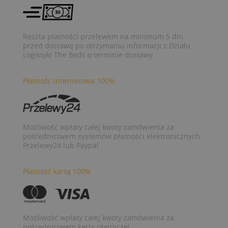
Reszta płatności przelewem na minimum 5 dni
przed dostawą po otrzymaniu informacji z Działu
Logistyki The Beds o terminie dostawy
Płatnośc internetowa 100%
Możliwość wpłaty całej kwoty zamówienia za
pośrednictwem systemów płatności elektronicznych
Przelewy24 lub Paypal
Płatność kartą 100%
Możliwość wpłaty całej kwoty zamówienia za
pośrednictwem karty płatniczej