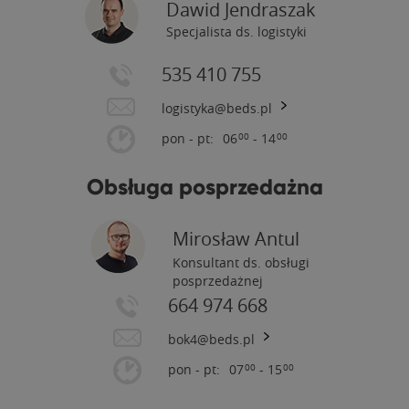
Dawid Jendraszak
Specjalista ds. logistyki
535 410 755
logistyka@beds.pl
pon - pt:
06
- 14
00
00
Obsługa posprzedażna
Mirosław Antul
Konsultant ds. obsługi
posprzedażnej
664 974 668
bok4@beds.pl
pon - pt:
07
- 15
00
00