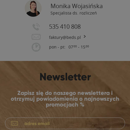
Monika Wojasińska
Specjalista ds. rozliczeń
535 410 808
faktury@beds.pl
pon - pt:
07
- 15
00
00
Newsletter
Zapisz się do naszego newslettera i
otrzymuj powiadomienia o najnowszych
promocjach %