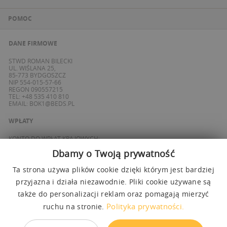
POMOC
DANE FIRMOWE
STWD ROMAN BILECKI
UL. WIŚLANA 25,
85-773 BYDGOSZCZ
NIP 554-015-57-66
REGON 090557215
TEL: +48 535 410 810
EMAIL:
BOK1@BEDS.PL
WPŁATY
KONTO DO WPŁAT KRAJOWYCH:
BANK ING
Dbamy o Twoją prywatność
69 1050 1139 1000 0090 8355 0765
KONTO DO WPŁAT SPOZA POLSKI / FOREIGN PAYMENTS:
BANK ING
Ta strona używa plików cookie dzięki którym jest bardziej
PL 27 1050 1139 1000 0090 8358 3337
SWIFT: INGBPLPW
przyjazna i działa niezawodnie. Pliki cookie używane są
także do personalizacji reklam oraz pomagają mierzyć
OBSŁUGUJEMY PŁATNOŚCI
Polityka prywatności.
ruchu na stronie.