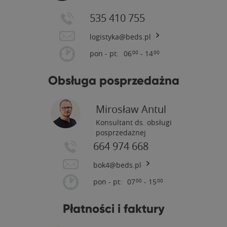
535 410 755
logistyka@beds.pl
pon - pt:
06
- 14
00
00
Obsługa posprzedażna
Mirosław Antul
Konsultant ds. obsługi
posprzedażnej
664 974 668
bok4@beds.pl
pon - pt:
07
- 15
00
00
Płatności i faktury