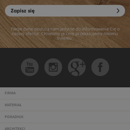
Zapisz się
Twoje dane posłużą nam jedynie do informowania Cię o
naszej ofercie. Chronimy je i nie przekazujemy nikomu
innemu.
FIRMA
MATERIAŁ
PORADNIK
ARCHITEKCI