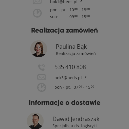
bok1@beds.pl
pon - pt:
10
- 18
00
00
sob:
09
- 15
00
00
Realizacja zamówień
Paulina Bąk
Realizacja zamówień
535 410 808
bok3@beds.pl
pon - pt:
07
- 15
00
00
Informacje o dostawie
Dawid Jendraszak
Specjalista ds. logistyki