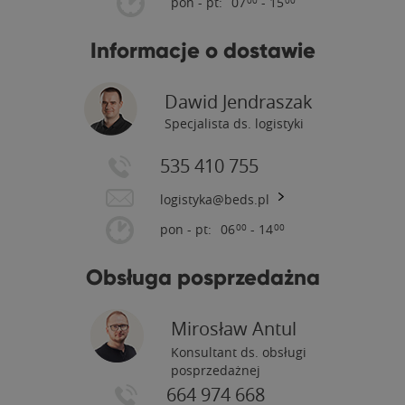
pon - pt:
07
- 15
00
00
Informacje o dostawie
Dawid Jendraszak
Specjalista ds. logistyki
535 410 755
logistyka@beds.pl
pon - pt:
06
- 14
00
00
Obsługa posprzedażna
Mirosław Antul
Konsultant ds. obsługi
posprzedażnej
664 974 668