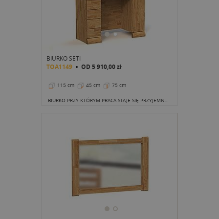
BIURKO SETI
TOA1149
OD
5 910,00 zł
115 cm
45 cm
75 cm
BIURKO PRZY KTÓRYM PRACA STAJE SIĘ PRZYJEMNOŚCIĄ