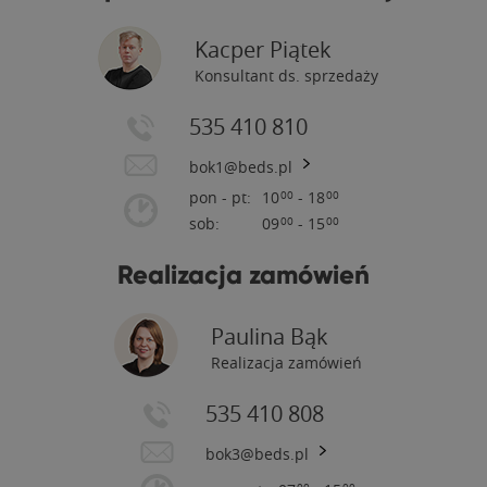
Kacper Piątek
Konsultant ds. sprzedaży
535 410 810
bok1@beds.pl
pon - pt:
10
- 18
00
00
sob:
09
- 15
00
00
Realizacja zamówień
Paulina Bąk
Realizacja zamówień
535 410 808
bok3@beds.pl