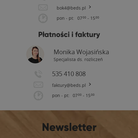
bok4@beds.pl
pon - pt:
07
- 15
00
00
Płatności i faktury
Monika Wojasińska
Specjalista ds. rozliczeń
535 410 808
faktury@beds.pl
pon - pt:
07
- 15
00
00
Newsletter