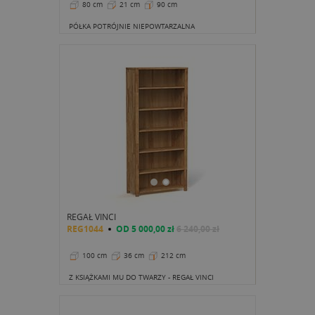
80 cm
21 cm
90 cm
PÓŁKA POTRÓJNIE NIEPOWTARZALNA
REGAŁ VINCI
REG1044
OD
5 000,00 zł
6 240,00 zł
100 cm
36 cm
212 cm
Z KSIĄŻKAMI MU DO TWARZY - REGAŁ VINCI