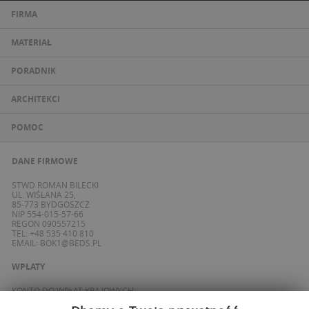
FIRMA
MATERIAŁ
PORADNIK
ARCHITEKCI
POMOC
DANE FIRMOWE
STWD ROMAN BILECKI
UL. WIŚLANA 25,
85-773 BYDGOSZCZ
NIP 554-015-57-66
REGON 090557215
TEL: +48 535 410 810
EMAIL:
BOK1@BEDS.PL
WPŁATY
KONTO DO WPŁAT KRAJOWYCH:
BANK ING