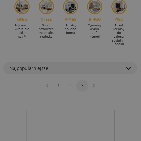
GREG
STEEL
JAMES
BINGO
VIGO
Pojemne i
Super
Prosta,
Ogromny
Regał
wizualnie
nowoczesna,
solidna
wybór
idealny
lekkie
minimalistyczna
forma
szaf i
do
szafy
toaletka
komód
salonu,
sypialni i
jadalni
Najpopularniejsze
1
2
3