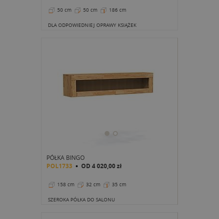
50 cm
50 cm
186 cm
DLA ODPOWIEDNIEJ OPRAWY KSIĄŻEK
PÓŁKA BINGO
POL1733
OD
4 020,00 zł
158 cm
32 cm
35 cm
SZEROKA PÓŁKA DO SALONU