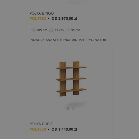
PÓŁKA BINGO
POL1732
OD
2 970,00 zł
105 cm
32 cm
35 cm
NOWOCZESNA STYLISTYKA, MINIMALISTYCZNA FORMA
PÓŁKA CUBIC
POL1538
OD
1 440,00 zł