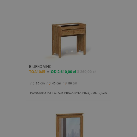
BIURKO VINCI
TOA1045
OD
2 610,00 zł
3 260,00 zł
85 cm
45 cm
86 cm
POWSTAŁO PO TO, ABY PRACA BYŁA PRZYJEMNIEJSZA