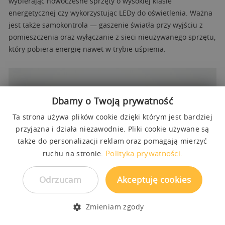
wybierając nowoczesne sprzęty o wysokiej klasie
energetycznej czy wykorzystując LEDy do oświetlenia. Ważna
jest także samokontrola — gaszenie światła przy wyjściu z
pomieszczenia oraz wyłączanie z sieci nieużywanego sprzętu,
który pobiera energię nawet w trybie uśpienia.
Dbamy o Twoją prywatność
Ta strona używa plików cookie dzięki którym jest bardziej
przyjazna i działa niezawodnie. Pliki cookie używane są
także do personalizacji reklam oraz pomagają mierzyć
Polityka prywatności.
ruchu na stronie.
Odrzucam
Akceptuję cookies
Zmieniam zgody