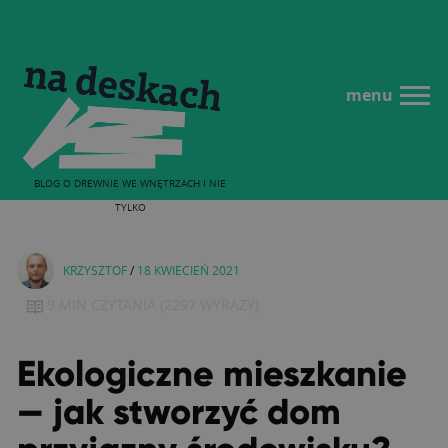
menu
BLOG O DREWNIE WE WNĘTRZACH I NIE
TYLKO
KRZYSZTOF
/
18 KWIECIEŃ 2021
9 MIN
CZYTANIA
(
2297
WYRAZY)
Ekologiczne mieszkanie
— jak stworzyć dom