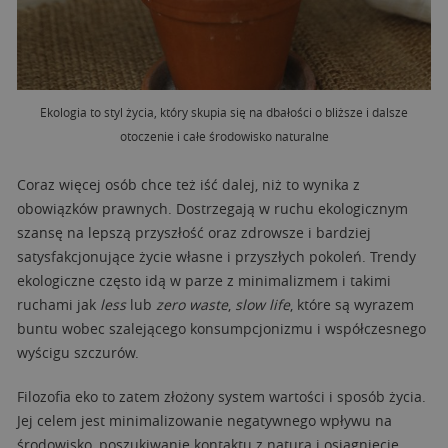
Ekologia to styl życia, który skupia się na dbałości o bliższe i dalsze
otoczenie i całe środowisko naturalne
Coraz więcej osób chce też iść dalej, niż to wynika z
obowiązków prawnych. Dostrzegają w ruchu ekologicznym
szansę na lepszą przyszłość oraz zdrowsze i bardziej
satysfakcjonujące życie własne i przyszłych pokoleń. Trendy
ekologiczne często idą w parze z minimalizmem i takimi
ruchami jak
less
lub
zero waste
,
slow life
, które są wyrazem
buntu wobec szalejącego konsumpcjonizmu i współczesnego
wyścigu szczurów.
Filozofia eko to zatem złożony system wartości i sposób życia.
Jej celem jest minimalizowanie negatywnego wpływu na
środowisko, poszukiwanie kontaktu z naturą i osiągnięcie