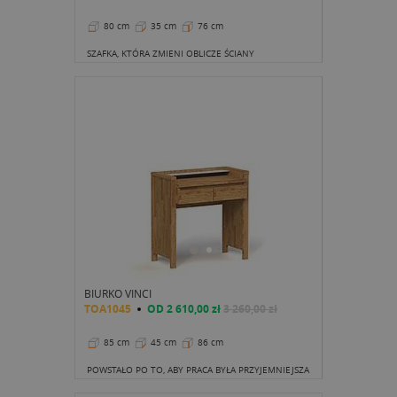
80 cm
35 cm
76 cm
SZAFKA, KTÓRA ZMIENI OBLICZE ŚCIANY
BIURKO VINCI
TOA1045
OD
2 610,00 zł
3 260,00 zł
85 cm
45 cm
86 cm
POWSTAŁO PO TO, ABY PRACA BYŁA PRZYJEMNIEJSZA