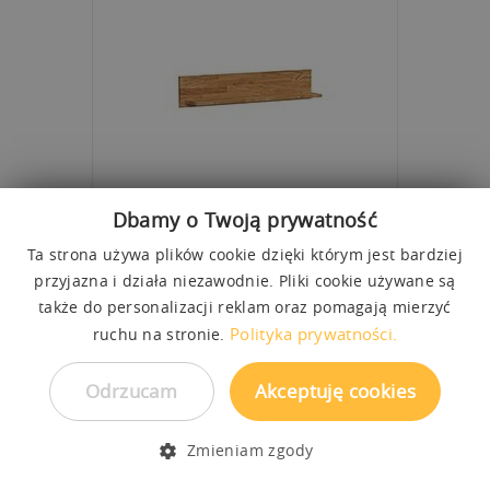
Dbamy o Twoją prywatność
Ta strona używa plików cookie dzięki którym jest bardziej
PÓŁKA VINCI MAŁA
przyjazna i działa niezawodnie. Pliki cookie używane są
POL1048
OD
540,00 zł
670,00 zł
także do personalizacji reklam oraz pomagają mierzyć
100 cm
20 cm
20 cm
Polityka prywatności.
ruchu na stronie.
DREWNIANA PÓŁKA + ŚCIANA = DUET IDEALNY
Odrzucam
Akceptuję cookies
Zmieniam zgody