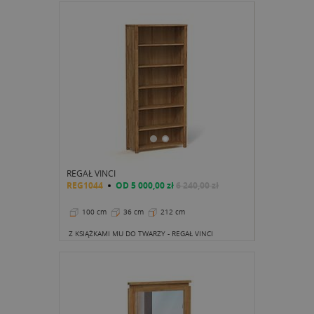
REGAŁ VINCI
REG1044
OD
5 000,00 zł
6 240,00 zł
100 cm
36 cm
212 cm
Z KSIĄŻKAMI MU DO TWARZY - REGAŁ VINCI