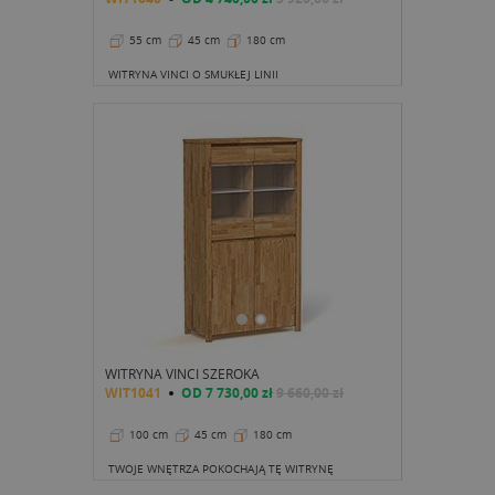
55 cm
45 cm
180 cm
WITRYNA VINCI O SMUKŁEJ LINII
WITRYNA VINCI SZEROKA
WIT1041
OD
7 730,00 zł
9 660,00 zł
100 cm
45 cm
180 cm
TWOJE WNĘTRZA POKOCHAJĄ TĘ WITRYNĘ