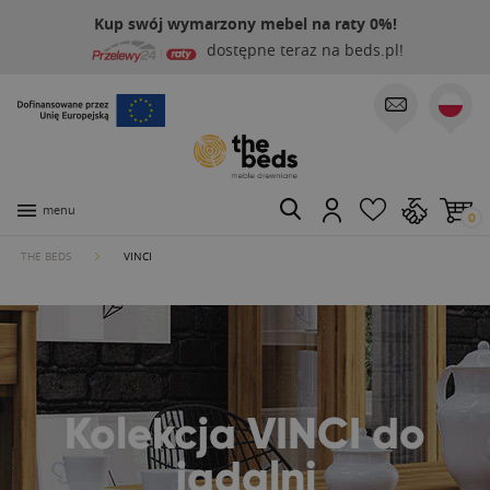
Kup swój wymarzony mebel na raty 0%!
dostępne teraz na beds.pl!
menu
0
THE BEDS
VINCI
Kolekcja VINCI do
jadalni