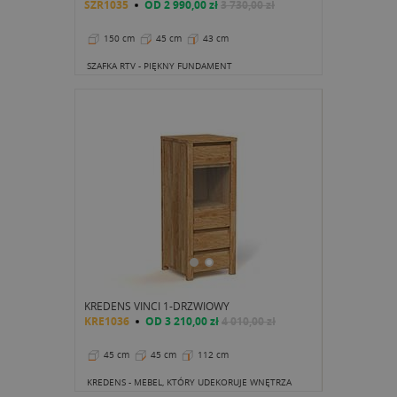
SZR1035
OD
2 990,00 zł
3 730,00 zł
150 cm
45 cm
43 cm
SZAFKA RTV - PIĘKNY FUNDAMENT
KREDENS VINCI 1-DRZWIOWY
KRE1036
OD
3 210,00 zł
4 010,00 zł
45 cm
45 cm
112 cm
KREDENS - MEBEL, KTÓRY UDEKORUJE WNĘTRZA