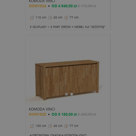
KOMODA VINCI
KOM1024
OD
4 940,00 zł
6 170,00 zł
115 cm
45 cm
77 cm
3 SZUFLADY + 3 PARY DRZWI = MEBEL NA "SZÓSTKĘ"
KOMODA VINCI
KOM1025
OD
5 160,00 zł
6 450,00 zł
150 cm
45 cm
77 cm
4-DRZWIOWA, OKAZAŁA KOMODA VINCI