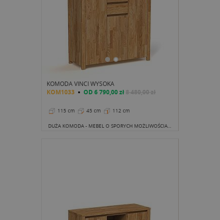
KOMODA VINCI WYSOKA
KOM1033
OD
6 790,00 zł
8 480,00 zł
115 cm
45 cm
112 cm
DUŻA KOMODA - MEBEL O SPORYCH MOŻLIWOŚCIACH