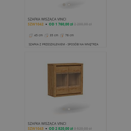
SZAFKA WISZĄCA VINCI
SZW1042
OD
1 760,00 zł
2 200,00 zł
45 cm
35 cm
76 cm
SZAFKA Z PRZESZKLENIEM - SPOSÓB NA WNĘTRZA
SZAFKA WISZĄCA VINCI
SZW1043
OD
2 820,00 zł
3 520,00 zł