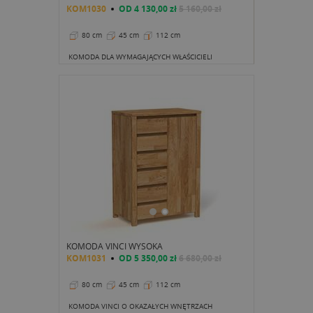
KOM1030
OD
4 130,00 zł
5 160,00 zł
80 cm
45 cm
112 cm
KOMODA DLA WYMAGAJĄCYCH WŁAŚCICIELI
KOMODA VINCI WYSOKA
KOM1031
OD
5 350,00 zł
6 680,00 zł
80 cm
45 cm
112 cm
KOMODA VINCI O OKAZAŁYCH WNĘTRZACH