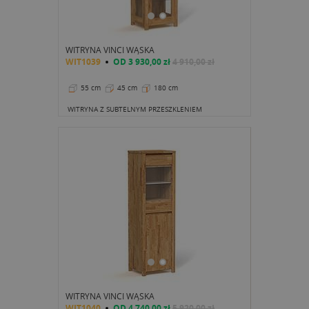
WITRYNA VINCI WĄSKA
WIT1039
OD
3 930,00 zł
4 910,00 zł
55 cm
45 cm
180 cm
WITRYNA Z SUBTELNYM PRZESZKLENIEM
WITRYNA VINCI WĄSKA
WIT1040
OD
4 740,00 zł
5 920,00 zł