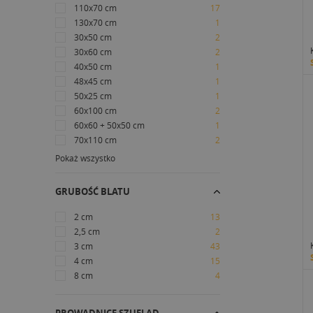
110x70 cm
17
130x70 cm
1
30x50 cm
2
30x60 cm
2
40x50 cm
1
48x45 cm
1
50x25 cm
1
60x100 cm
2
60x60 + 50x50 cm
1
70x110 cm
2
Pokaż wszystko
GRUBOŚĆ BLATU
2 cm
13
2,5 cm
2
3 cm
43
4 cm
15
8 cm
4