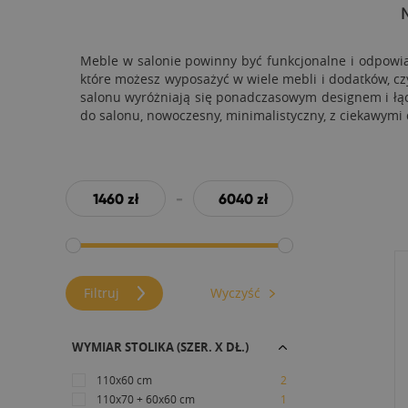
N
Meble w salonie powinny być funkcjonalne i odpowi
które możesz wyposażyć w wiele mebli i dodatków, c
salonu wyróżniają się ponadczasowym designem i łąc
do salonu, nowoczesny, minimalistyczny, z ciekawymi 
-
Filtruj
Wyczyść
WYMIAR STOLIKA (SZER. X DŁ.)
110x60 cm
2
110x70 + 60x60 cm
1