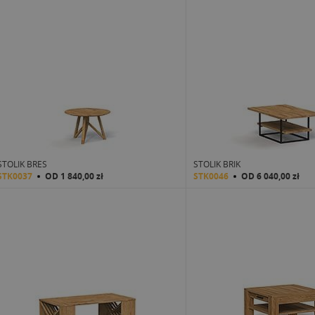
STOLIK BRES
STOLIK BRIK
STK0037
OD
1 840,00 zł
STK0046
OD
6 040,00 zł