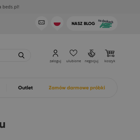
 beds.pl!
NASZ BLOG
zaloguj
ulubione
negocjuj
koszyk
Outlet
Zamów darmowe próbki
nu