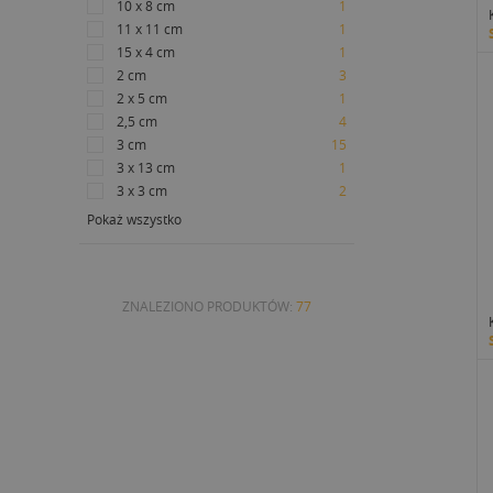
10 x 8 cm
1
11 x 11 cm
1
15 x 4 cm
1
2 cm
3
2 x 5 cm
1
2,5 cm
4
3 cm
15
3 x 13 cm
1
3 x 3 cm
2
Pokaż wszystko
ZNALEZIONO PRODUKTÓW:
77