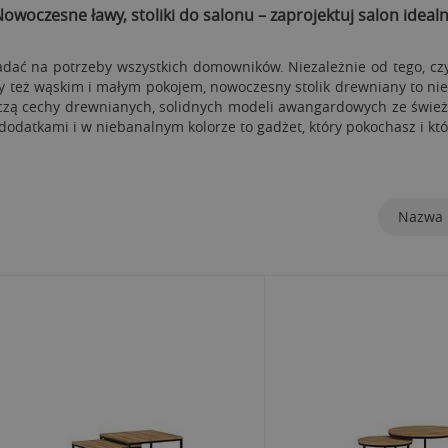
owoczesne ławy, stoliki do salonu – zaprojektuj salon ideal
adać na potrzeby wszystkich domowników. Niezależnie od tego, 
zy też wąskim i małym pokojem, nowoczesny stolik drewniany to ni
zą cechy drewnianych, solidnych modeli awangardowych ze świeży
dodatkami i w niebanalnym kolorze to gadżet, który pokochasz i kt
Nazwa 