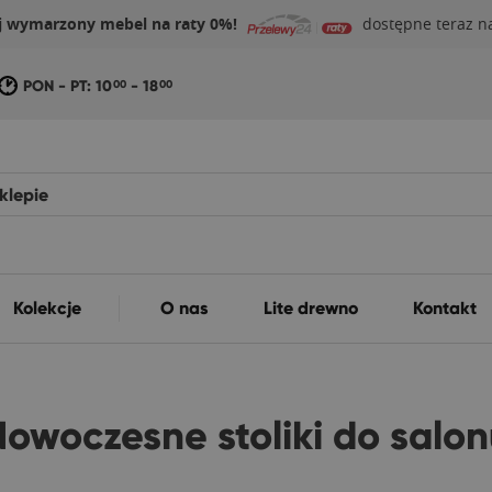
j wymarzony mebel na raty 0%!
dostępne teraz na
PON - PT: 10
- 18
00
00
Kolekcje
O nas
Lite drewno
Kontakt
owoczesne stoliki do salo