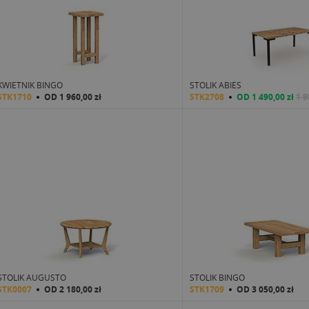
KWIETNIK BINGO
STOLIK ABIES
STK1710
OD
1 960,00 zł
STK2708
OD
1 490,00 zł
1 9
STOLIK AUGUSTO
STOLIK BINGO
STK0007
OD
2 180,00 zł
STK1709
OD
3 050,00 zł