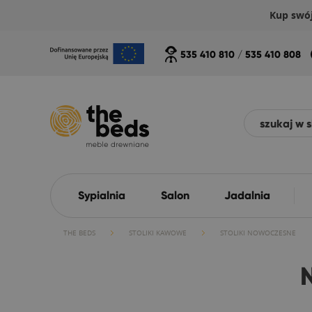
Kup swó
535 410 810
/
535 410 808
Sypialnia
Salon
Jadalnia
THE BEDS
STOLIKI KAWOWE
STOLIKI NOWOCZESNE
N