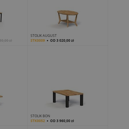
STOLIK AUGUST
80,00 zł
STK0009
OD
3 020,00 zł
STOLIK BON
STK0052
OD
3 960,00 zł