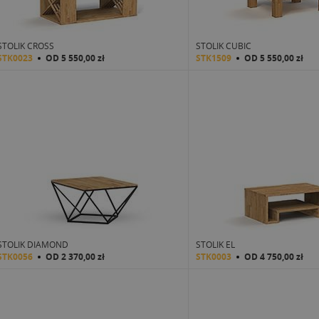
STOLIK CROSS
STOLIK CUBIC
STK0023
OD
5 550,00 zł
STK1509
OD
5 550,00 zł
STOLIK DIAMOND
STOLIK EL
STK0056
OD
2 370,00 zł
STK0003
OD
4 750,00 zł