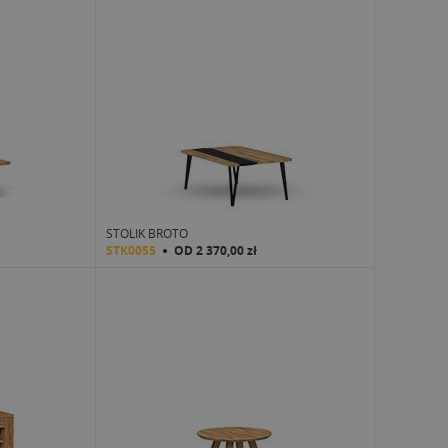
STOLIK BROTO
STK0055
OD
2 370,00 zł