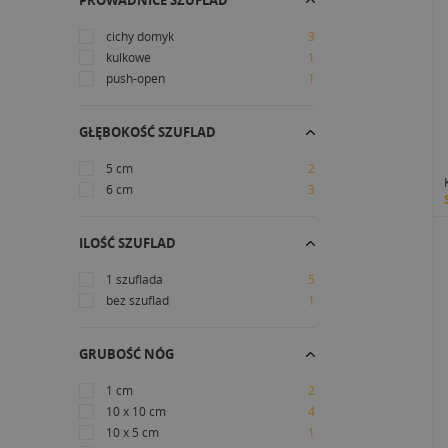
PROWADNICE SZUFLAD
cichy domyk
3
kulkowe
1
push-open
1
GŁĘBOKOŚĆ SZUFLAD
5 cm
2
6 cm
3
ILOŚĆ SZUFLAD
1 szuflada
5
bez szuflad
1
GRUBOŚĆ NÓG
1 cm
2
10 x 10 cm
4
10 x 5 cm
1