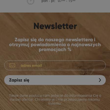
pon - pt:
07
- 15
00
00
Newsletter
Zapisz się do naszego newslettera i
otrzymuj powiadomienia o najnowszych
promocjach %
Zapisz się
Twoje dane posłużą nam jedynie do informowania Cię o
naszej ofercie. Chronimy je i nie przekazujemy nikomu
innemu.