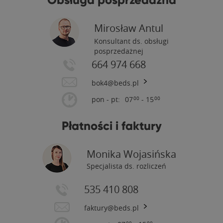
Mirosław Antul
Konsultant ds. obsługi
posprzedażnej
664 974 668
bok4@beds.pl
pon - pt:
07
- 15
00
00
Płatności i faktury
Monika Wojasińska
Specjalista ds. rozliczeń
535 410 808
faktury@beds.pl