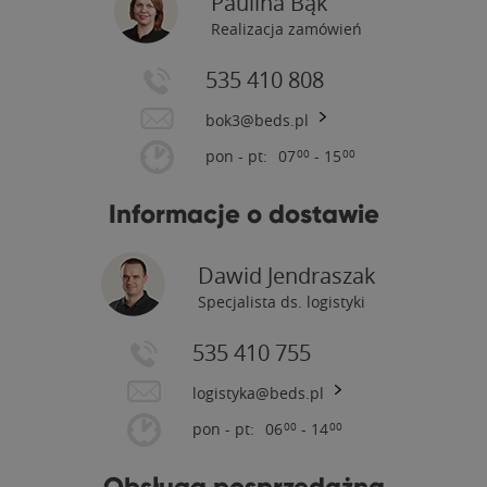
Paulina Bąk
Realizacja zamówień
535 410 808
bok3@beds.pl
pon - pt:
07
- 15
00
00
Informacje o dostawie
Dawid Jendraszak
Specjalista ds. logistyki
535 410 755
logistyka@beds.pl
pon - pt:
06
- 14
00
00
Obsługa posprzedażna