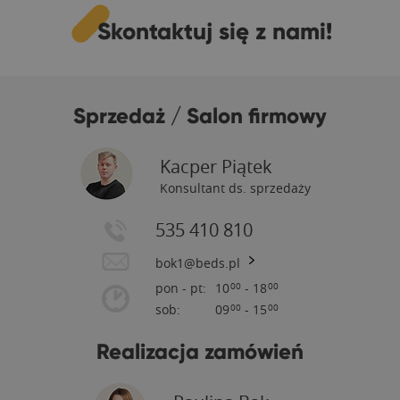
Skontaktuj się z nami!
Sprzedaż / Salon firmowy
Kacper Piątek
Konsultant ds. sprzedaży
535 410 810
bok1@beds.pl
pon - pt:
10
- 18
00
00
sob:
09
- 15
00
00
Realizacja zamówień