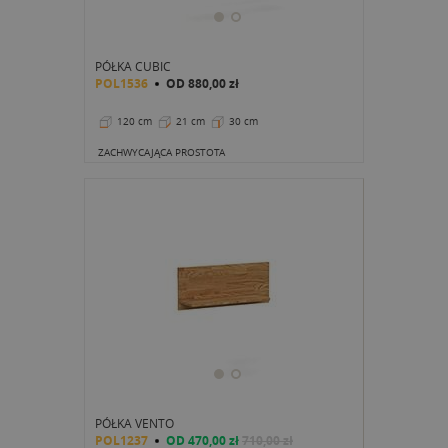
PÓŁKA CUBIC
POL1536
OD
880,00 zł
120 cm
21 cm
30 cm
ZACHWYCAJĄCA PROSTOTA
PÓŁKA VENTO
POL1237
OD
470,00 zł
710,00 zł