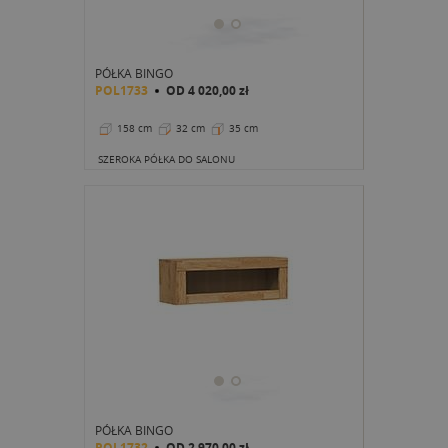
PÓŁKA BINGO
POL1733
OD
4 020,00 zł
158 cm
32 cm
35 cm
SZEROKA PÓŁKA DO SALONU
PÓŁKA BINGO
POL1732
OD
2 970,00 zł