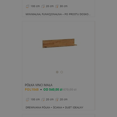
100 cm
20 cm
30 cm
MINIMALNA, FUNKCJONALNA – PO PROSTU DOSKONAŁA
PÓŁKA VINCI MAŁA
POL1048
OD
540,00 zł
670,00 zł
100 cm
20 cm
20 cm
DREWNIANA PÓŁKA + ŚCIANA = DUET IDEALNY