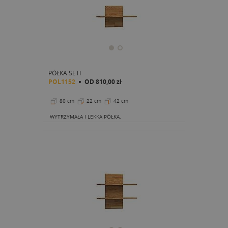
PÓŁKA SETI
POL1152
OD
810,00 zł
80 cm
22 cm
42 cm
WYTRZYMAŁA I LEKKA PÓŁKA.