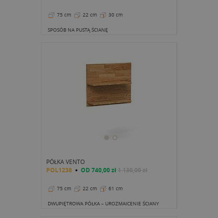
75 cm
22 cm
30 cm
SPOSÓB NA PUSTĄ ŚCIANĘ
PÓŁKA VENTO
POL1238
OD
740,00 zł
1 130,00 zł
75 cm
22 cm
61 cm
DWUPIĘTROWA PÓŁKA – UROZMAICENIE ŚCIANY