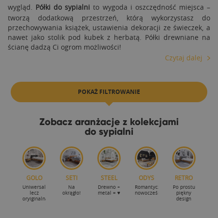
wygląd.
Półki do sypialni
to wygoda i oszczędność miejsca –
tworzą dodatkową przestrzeń, którą wykorzystasz do
przechowywania książek, ustawienia dekoracji ze świeczek, a
nawet jako stolik pod kubek z herbatą. Półki drewniane na
ścianę dadzą Ci ogrom możliwości!
Czytaj dalej
POKAŻ FILTROWANIE
Zobacz aranżacje z kolekcjami
do sypialni
GOLO
SETI
STEEL
ODYS
RETRO
Uniwersalna
Na
Drewno +
Romantycznie-
Po prostu
lecz
okrągło!
metal = ♥
nowocześnie
piękny
oryiginalna
design