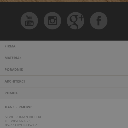
FIRMA
MATERIAŁ
PORADNIK
ARCHITEKCI
POMOC
DANE FIRMOWE
STWD ROMAN BILECKI
UL. WIŚLANA 25,
85-773 BYDGOSZCZ