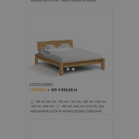
cm
37 cm
PIĘKNA PROSTOTA – MAKSYMALNA WYGODA
ŁÓŻKO JAMES
LOZ1603
OD
3 550,00 zł
80 cm, 90 cm, 100 cm, 120 cm, 140 cm, 160 cm,
180 cm, 200 cm
190 cm, 200 cm, 210 cm, 220
cm
41 cm
KRÓLEWSKIE ŁOŻE W NOWOCZESNEJ ODSŁONIE