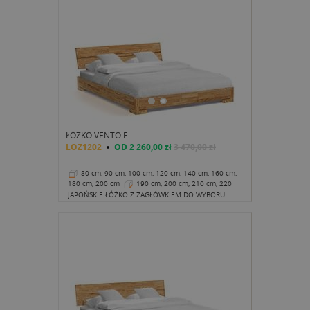
ŁÓŻKO VENTO E
LOZ1202
OD
2 260,00 zł
3 470,00 zł
80 cm, 90 cm, 100 cm, 120 cm, 140 cm, 160 cm,
180 cm, 200 cm
190 cm, 200 cm, 210 cm, 220
cm
22 cm
JAPOŃSKIE ŁÓŻKO Z ZAGŁÓWKIEM DO WYBORU