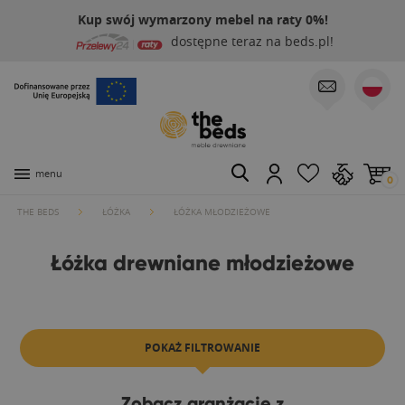
Kup swój wymarzony mebel na raty 0%!
dostępne teraz na beds.pl!
menu
0
THE BEDS
ŁÓŻKA
ŁÓŻKA MŁODZIEŻOWE
Łóżka drewniane młodzieżowe
POKAŻ FILTROWANIE
Zobacz aranżacje z