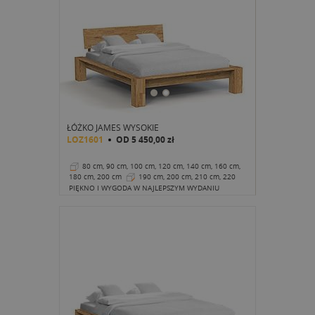
ŁÓŻKO JAMES WYSOKIE
LOZ1601
OD
5 450,00 zł
80 cm, 90 cm, 100 cm, 120 cm, 140 cm, 160 cm,
180 cm, 200 cm
190 cm, 200 cm, 210 cm, 220
cm
41 cm
PIĘKNO I WYGODA W NAJLEPSZYM WYDANIU