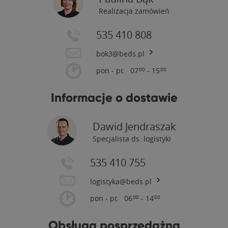
Realizacja zamówień
535 410 808
bok3@beds.pl
pon - pt:
07
- 15
00
00
Informacje o dostawie
Dawid Jendraszak
Specjalista ds. logistyki
535 410 755
logistyka@beds.pl
pon - pt:
06
- 14
00
00
Obsługa posprzedażna