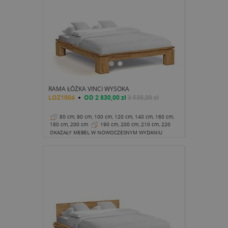
RAMA ŁÓŻKA VINCI WYSOKA
LOZ1004
OD
2 830,00 zł
3 530,00 zł
80 cm, 90 cm, 100 cm, 120 cm, 140 cm, 160 cm,
180 cm, 200 cm
190 cm, 200 cm, 210 cm, 220
cm
36 cm
OKAZAŁY MEBEL W NOWOCZESNYM WYDANIU