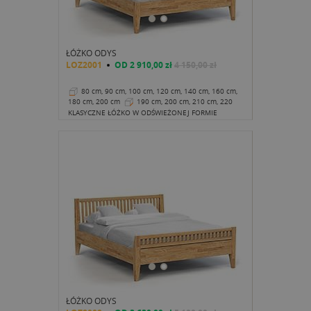
ŁÓŻKO ODYS
LOZ2001
OD
2 910,00 zł
4 150,00 zł
80 cm, 90 cm, 100 cm, 120 cm, 140 cm, 160 cm,
180 cm, 200 cm
190 cm, 200 cm, 210 cm, 220
cm
43 cm
KLASYCZNE ŁÓŻKO W ODŚWIEŻONEJ FORMIE
ŁÓŻKO ODYS