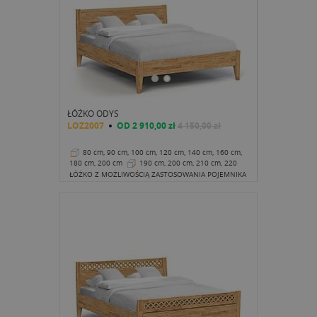
ŁÓŻKO ODYS
LOZ2007
OD
2 910,00 zł
4 150,00 zł
80 cm, 90 cm, 100 cm, 120 cm, 140 cm, 160 cm,
180 cm, 200 cm
190 cm, 200 cm, 210 cm, 220
cm
43 cm
ŁÓŻKO Z MOŻLIWOŚCIĄ ZASTOSOWANIA POJEMNIKA