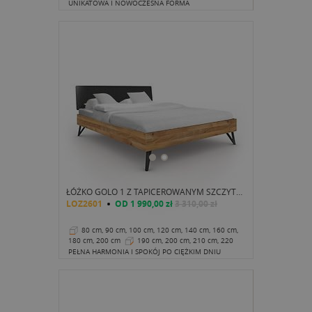
cm
37 cm
UNIKATOWA I NOWOCZESNA FORMA
ŁÓŻKO GOLO 1 Z TAPICEROWANYM SZCZYTEM
LOZ2601
OD
1 990,00 zł
3 310,00 zł
80 cm, 90 cm, 100 cm, 120 cm, 140 cm, 160 cm,
180 cm, 200 cm
190 cm, 200 cm, 210 cm, 220
cm
38 cm
PEŁNA HARMONIA I SPOKÓJ PO CIĘŻKIM DNIU