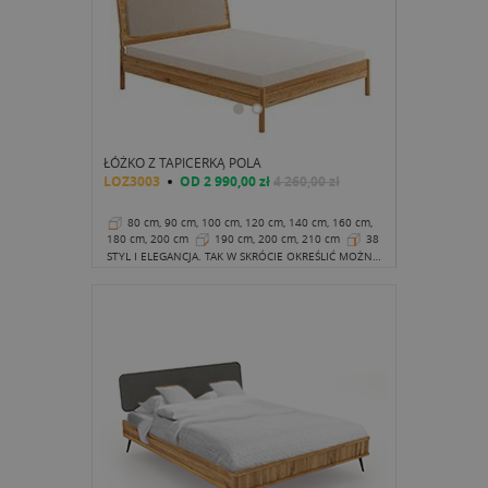
ŁÓŻKO Z TAPICERKĄ POLA
LOZ3003
OD
2 990,00 zł
4 260,00 zł
80 cm, 90 cm, 100 cm, 120 cm, 140 cm, 160 cm,
180 cm, 200 cm
190 cm, 200 cm, 210 cm
38
cm
STYL I ELEGANCJA. TAK W SKRÓCIE OKREŚLIĆ MOŻNA ŁÓŻKO Z TAPICEROWANYM ZAGŁÓWKIEM Z KOLEKCJI POLA.