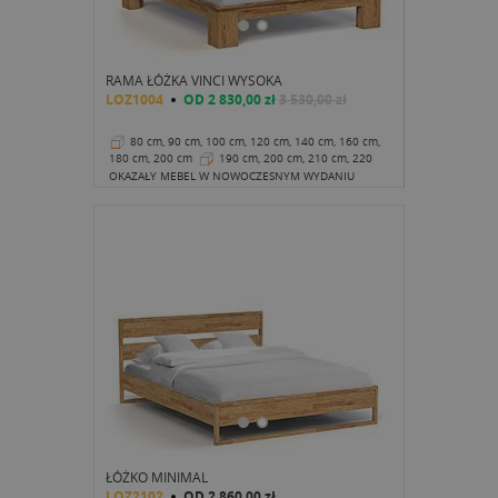
RAMA ŁÓŻKA VINCI WYSOKA
LOZ1004
OD
2 830,00 zł
3 530,00 zł
80 cm, 90 cm, 100 cm, 120 cm, 140 cm, 160 cm,
180 cm, 200 cm
190 cm, 200 cm, 210 cm, 220
cm
36 cm
OKAZAŁY MEBEL W NOWOCZESNYM WYDANIU
ŁÓŻKO MINIMAL
LOZ2102
OD
2 860,00 zł