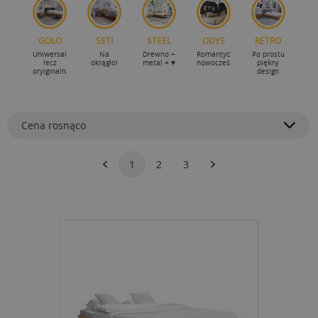
GOLO
SETI
STEEL
ODYS
RETRO
Uniwersalna
Na
Drewno +
Romantycznie-
Po prostu
lecz
okrągło!
metal = ♥
nowocześnie
piękny
oryiginalna
design
Cena rosnąco
1
2
3