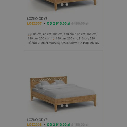
ŁÓŻKO ODYS
LOZ2007
OD
2 910,00 zł
4 150,00 zł
80 cm, 90 cm, 100 cm, 120 cm, 140 cm, 160 cm,
180 cm, 200 cm
190 cm, 200 cm, 210 cm, 220
cm
43 cm
ŁÓŻKO Z MOŻLIWOŚCIĄ ZASTOSOWANIA POJEMNIKA
ŁÓŻKO ODYS
LOZ2003
OD
2 910,00 zł
4 150,00 zł