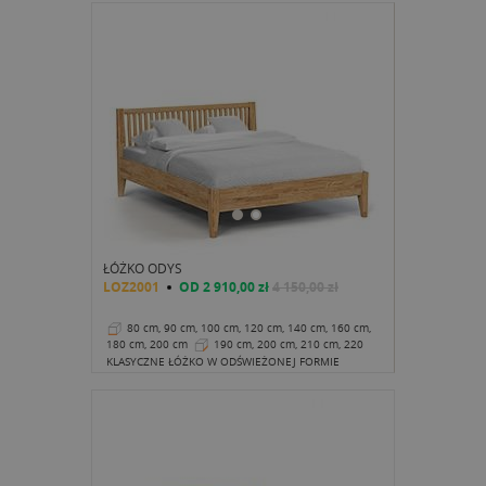
ŁÓŻKO ODYS
LOZ2001
OD
2 910,00 zł
4 150,00 zł
80 cm, 90 cm, 100 cm, 120 cm, 140 cm, 160 cm,
180 cm, 200 cm
190 cm, 200 cm, 210 cm, 220
cm
43 cm
KLASYCZNE ŁÓŻKO W ODŚWIEŻONEJ FORMIE