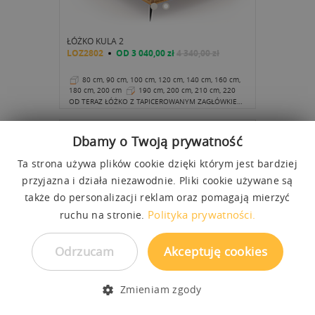
ŁÓŻKO KULA 2
LOZ2802
OD
3 040,00 zł
4 340,00 zł
80 cm, 90 cm, 100 cm, 120 cm, 140 cm, 160 cm,
180 cm, 200 cm
190 cm, 200 cm, 210 cm, 220
cm
41 cm
OD TERAZ ŁÓŻKO Z TAPICEROWANYM ZAGŁÓWKIEM KULA STANIE SIĘ CENTRUM ŻYCIA DOMOWEGO
Dbamy o Twoją prywatność
Ta strona używa plików cookie dzięki którym jest bardziej
przyjazna i działa niezawodnie. Pliki cookie używane są
także do personalizacji reklam oraz pomagają mierzyć
Polityka prywatności.
ruchu na stronie.
Odrzucam
Akceptuję cookies
Zmieniam zgody
ŁÓŻKO VINCI NISKIE
LOZ1001
OD
3 040,00 zł
3 800,00 zł