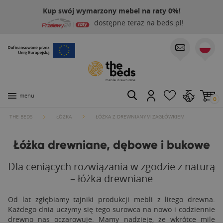
Kup swój wymarzony mebel na raty 0%!
dostępne teraz na beds.pl!
menu
0
THE BEDS
ŁÓŻKA
ŁÓŻKA Z DREWNIANYM ZAGŁÓWKIEM
Łóżka drewniane, dębowe i bukowe
Dla ceniących rozwiązania w zgodzie z naturą
– łóżka drewniane
Od lat zgłębiamy tajniki produkcji mebli z litego drewna.
Każdego dnia uczymy się tego surowca na nowo i codziennie
drewno nas oczarowuje. Mamy nadzieję, że wkrótce mile