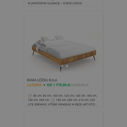
cm
22 cm
W JAPOŃSKIM KLIMACIE – NISKIE ŁÓŻKO
RAMA ŁÓŻKA KULA
LOZ2803
OD
1 770,00 zł
2 520,00 zł
80 cm, 90 cm, 100 cm, 120 cm, 140 cm, 160 cm,
180 cm, 200 cm
190 cm, 200 cm, 210 cm, 220
cm
41 cm
LITE DREWNO, KTÓRE WPADNIE W RĘCE ARTYSTÓW FIRMY THE BEDS TO PRAWDZIWY MAJSTERSZTYK