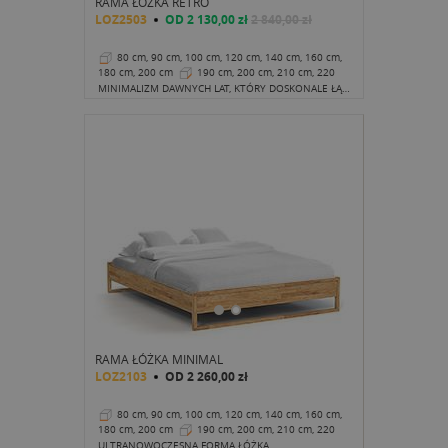
RAMA ŁÓŻKA RETRO
LOZ2503
OD
2 130,00 zł
2 840,00 zł
80 cm, 90 cm, 100 cm, 120 cm, 140 cm, 160 cm,
180 cm, 200 cm
190 cm, 200 cm, 210 cm, 220
cm
35 cm
MINIMALIZM DAWNYCH LAT, KTÓRY DOSKONALE ŁĄCZY SIĘ Z NOWOCZESNOŚCIĄ.
RAMA ŁÓŻKA MINIMAL
LOZ2103
OD
2 260,00 zł
80 cm, 90 cm, 100 cm, 120 cm, 140 cm, 160 cm,
180 cm, 200 cm
190 cm, 200 cm, 210 cm, 220
cm
32 cm
ULTRANOWOCZESNA FORMA ŁÓŻKA