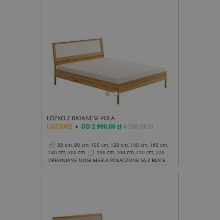
ŁÓŻKO Z RATANEM POLA
LOZ3002
OD
2 990,00 zł
4 260,00 zł
80 cm, 90 cm, 100 cm, 120 cm, 140 cm, 160 cm,
180 cm, 200 cm
190 cm, 200 cm, 210 cm, 220
cm
38 cm
DREWNIANE NOGI MEBLA POŁĄCZONE SĄ Z BLATEM W BARDZO NIETUZINKOWY SPOSÓB. TEN Z DALEKA NIEWIDOCZNY ELEMENT SPRAWIA, ŻE ZYSKUJEMY SUBTELNĄ ODMIANĘ OD ZNANYCH NAM FORM.