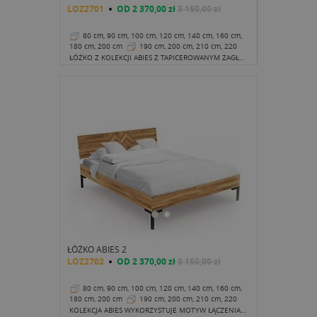
LOZ2701
OD
2 370,00 zł
3 150,00 zł
80 cm, 90 cm, 100 cm, 120 cm, 140 cm, 160 cm,
180 cm, 200 cm
190 cm, 200 cm, 210 cm, 220
cm
38 cm
ŁÓŻKO Z KOLEKCJI ABIES Z TAPICEROWANYM ZAGŁÓWKIEM TO PROPOZYCJA DEDYKOWANA NOWOCZESNYM, CHOĆ PRZYTULNYM, LOFTOWYM SYPIALNIOM.
ŁÓŻKO ABIES 2
LOZ2702
OD
2 370,00 zł
3 150,00 zł
80 cm, 90 cm, 100 cm, 120 cm, 140 cm, 160 cm,
180 cm, 200 cm
190 cm, 200 cm, 210 cm, 220
cm
38 cm
KOLEKCJA ABIES WYKORZYSTUJE MOTYW ŁĄCZENIA DREWNA W TZW. JODEŁKĘ. ABY DOPASOWAĆ ŁÓŻKO DO INNYCH MEBLI Z TEJ SERII, PROJEKTANCI DOŁOŻYLI TAKI WŁĄŚNIE MOTYW TWORZĄC ZAGŁÓWEK.