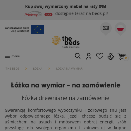
Kup swój wymarzony mebel na raty 0%!
dostępne teraz na beds.pl!
menu
0
THE BEDS
ŁÓŻKA
ŁÓŻKA NA WYMIAR
Łóżka na wymiar - na zamówienie
Łóżka drewniane na zamówienie
Gwarancją komfortowego wypoczynku i zdrowego snu jest
wybór odpowiedniego łóżka. Jeżeli chcesz budzić się z
uśmiechem na ustach i mnóstwem dobrej energii, zrób
przysługę dla swojego organizmu i zainwestuj w kupno