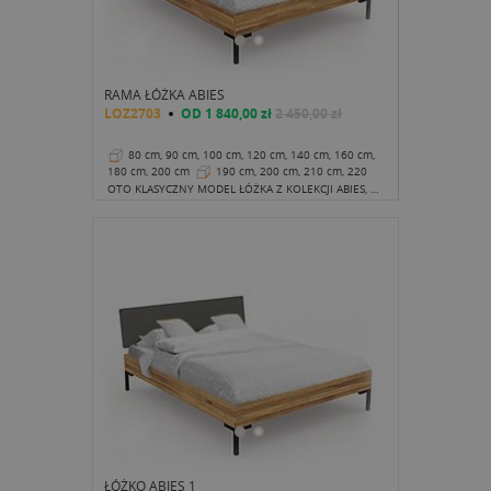
RAMA ŁÓŻKA ABIES
LOZ2703
OD
1 840,00 zł
2 450,00 zł
80 cm, 90 cm, 100 cm, 120 cm, 140 cm, 160 cm,
180 cm, 200 cm
190 cm, 200 cm, 210 cm, 220
cm
38 cm
OTO KLASYCZNY MODEL ŁÓŻKA Z KOLEKCJI ABIES, KTÓRY W SPOSÓB ZUPEŁNIE "NIEKLASYCZNY" ZWRÓCI NA SIEBIE TWOJĄ UWAGĘ.
ŁÓŻKO ABIES 1