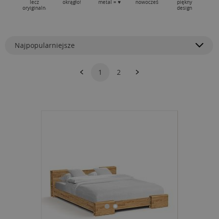
lecz
okrągło!
metal = ♥
nowocześnie
piękny
oryiginalna
design
Najpopularniejsze
1
2