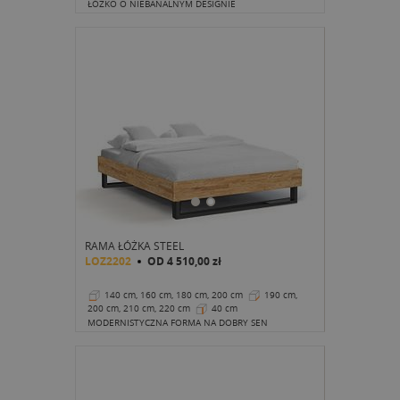
cm
22 cm
ŁÓŻKO O NIEBANALNYM DESIGNIE
RAMA ŁÓŻKA STEEL
LOZ2202
OD
4 510,00 zł
140 cm, 160 cm, 180 cm, 200 cm
190 cm,
200 cm, 210 cm, 220 cm
40 cm
MODERNISTYCZNA FORMA NA DOBRY SEN