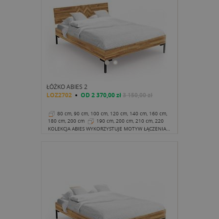
ŁÓŻKO ABIES 2
LOZ2702
OD
2 370,00 zł
3 150,00 zł
80 cm, 90 cm, 100 cm, 120 cm, 140 cm, 160 cm,
180 cm, 200 cm
190 cm, 200 cm, 210 cm, 220
cm
38 cm
KOLEKCJA ABIES WYKORZYSTUJE MOTYW ŁĄCZENIA DREWNA W TZW. JODEŁKĘ. ABY DOPASOWAĆ ŁÓŻKO DO INNYCH MEBLI Z TEJ SERII, PROJEKTANCI DOŁOŻYLI TAKI WŁĄŚNIE MOTYW TWORZĄC ZAGŁÓWEK.