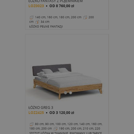
ŁÓŻKO FANTASY Z POJEMNIKIEM
LOZ0023
OD
8 760,00 zł
140 cm, 160 cm, 180 cm, 200 cm
200
cm
34 cm
ŁÓŻKO PEŁNE FANTAZJI
ŁÓŻKO GREG 3
LOZ2425
OD
3 120,00 zł
80 cm, 90 cm, 100 cm, 120 cm, 140 cm, 160 cm,
180 cm, 200 cm
190 cm, 200 cm, 210 cm, 220
cm
35 cm
SZCZYT ŁÓŻKA W TKANINIE, PIKOWANY LUB TAPICEROWANY SZTUCZNĄ SKÓRĄ.