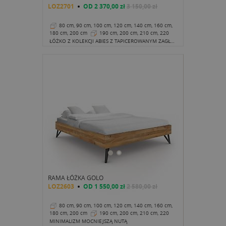
LOZ2701
OD
2 370,00 zł
3 150,00 zł
80 cm, 90 cm, 100 cm, 120 cm, 140 cm, 160 cm,
180 cm, 200 cm
190 cm, 200 cm, 210 cm, 220
cm
38 cm
ŁÓŻKO Z KOLEKCJI ABIES Z TAPICEROWANYM ZAGŁÓWKIEM TO PROPOZYCJA DEDYKOWANA NOWOCZESNYM, CHOĆ PRZYTULNYM, LOFTOWYM SYPIALNIOM.
RAMA ŁÓŻKA GOLO
LOZ2603
OD
1 550,00 zł
2 580,00 zł
80 cm, 90 cm, 100 cm, 120 cm, 140 cm, 160 cm,
180 cm, 200 cm
190 cm, 200 cm, 210 cm, 220
cm
38 cm
MINIMALIZM MOCNIEJSZĄ NUTĄ