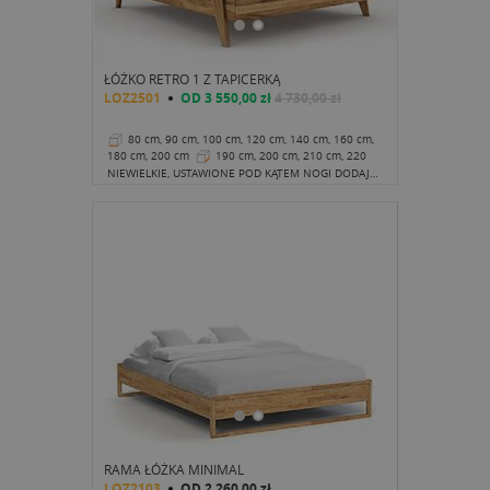
ŁÓŻKO RETRO 1 Z TAPICERKĄ
LOZ2501
OD
3 550,00 zł
4 730,00 zł
80 cm, 90 cm, 100 cm, 120 cm, 140 cm, 160 cm,
180 cm, 200 cm
190 cm, 200 cm, 210 cm, 220
cm
35 cm
NIEWIELKIE, USTAWIONE POD KĄTEM NOGI DODAJĄ SMAKU, A JEDNOCZEŚNIE UTRZYMUJĄ SOLIDNĄ KONSTRUKCJĘ RAMY ŁÓŻKA.
RAMA ŁÓŻKA MINIMAL
LOZ2103
OD
2 260,00 zł