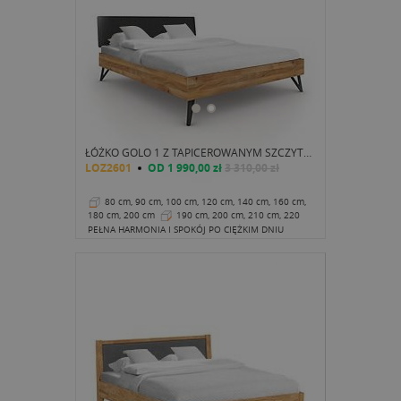
ŁÓŻKO GOLO 1 Z TAPICEROWANYM SZCZYTEM
LOZ2601
OD
1 990,00 zł
3 310,00 zł
80 cm, 90 cm, 100 cm, 120 cm, 140 cm, 160 cm,
180 cm, 200 cm
190 cm, 200 cm, 210 cm, 220
cm
38 cm
PEŁNA HARMONIA I SPOKÓJ PO CIĘŻKIM DNIU