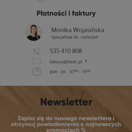
Płatności i faktury
Monika Wojasińska
Specjalista ds. rozliczeń
535 410 808
faktury@beds.pl
pon - pt:
07
- 15
00
00
Newsletter
Zapisz się do naszego newslettera i
otrzymuj powiadomienia o najnowszych
promocjach %