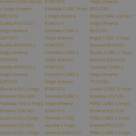
Kredens KOLI wysoki
KOM1510
litego drewna
z litego drewna
Komoda CUBIC niska
REG1530
KRE1416
z litego drewna
Regał CUBIC szeroki z
Szafka RTV KOLI z
KOM1511
litego drewna
litego drewna
Komoda CUBIC z
REG1531
SZR1417
litego drewna
Regał CUBIC z litego
Szafka RTV KOLI z
KOM1512
drewna REG1532
litego drewna
Komoda CUBIC z
Biurko CUBIC z litego
SZR1418
litego drewna
drewna TOA1533
Szafka RTV KOLI z
KOM1513
Toaletka CUBIC z
litego drewna
Komoda CUBIC z
litego drewna
SZR1419
litego drewna
TOA1534
Biurko KOLI z litego
KOM1514
Lustro CUBIC z litego
drewna TOA1420
Komoda CUBIC z
drewna LUS1535
Toaletka KOLI z litego
litego drewna
Półka CUBIC z litego
drewna TOA1421
KOM1515
drewna POL1536
Lustro KOLI z litego
Komoda CUBIC
Półka CUBIC z litego
drewna LUS1422
wysoka z litego
drewna POL1537
Lustro KOLI z litego
drewna KOM1516
Półka CUBIC z litego