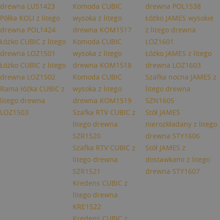
drewna LUS1423
Komoda CUBIC
drewna POL1538
Półka KOLI z litego
wysoka z litego
Łóżko JAMES wysokie
drewna POL1424
drewna KOM1517
z litego drewna
Łóżko CUBIC z litego
Komoda CUBIC
LOZ1601
drewna LOZ1501
wysoka z litego
Łóżko JAMES z litego
Łóżko CUBIC z litego
drewna KOM1518
drewna LOZ1603
drewna LOZ1502
Komoda CUBIC
Szafka nocna JAMES z
Rama łóżka CUBIC z
wysoka z litego
litego drewna
litego drewna
drewna KOM1519
SZN1605
LOZ1503
Szafka RTV CUBIC z
Stół JAMES
litego drewna
nierozkładany z litego
SZR1520
drewna STY1606
Szafka RTV CUBIC z
Stół JAMES z
litego drewna
dostawkami z litego
SZR1521
drewna STY1607
Kredens CUBIC z
litego drewna
KRE1522
Kredens CUBIC z