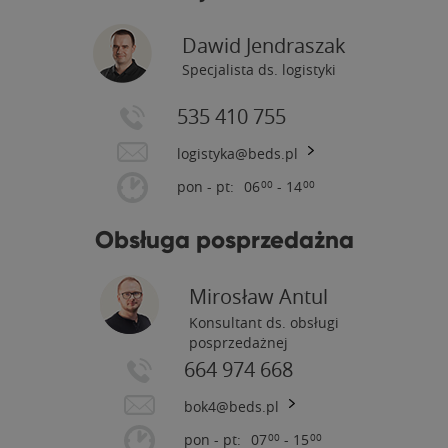
Dawid Jendraszak
Specjalista ds. logistyki
535 410 755
logistyka@beds.pl
pon - pt:
06
- 14
00
00
Obsługa posprzedażna
Mirosław Antul
Konsultant ds. obsługi
posprzedażnej
664 974 668
bok4@beds.pl
pon - pt:
07
- 15
00
00