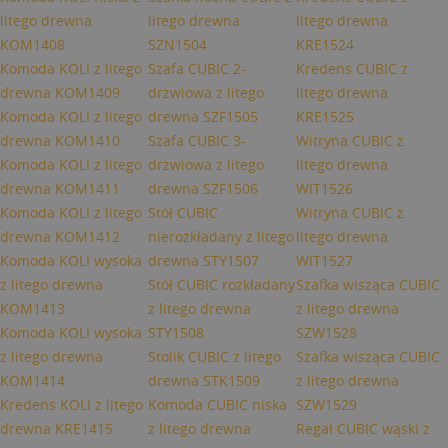
litego drewna
litego drewna
litego drewna
KOM1408
SZN1504
KRE1524
Komoda KOLI z litego
Szafa CUBIC 2-
Kredens CUBIC z
drewna KOM1409
drzwiowa z litego
litego drewna
Komoda KOLI z litego
drewna SZF1505
KRE1525
drewna KOM1410
Szafa CUBIC 3-
Witryna CUBIC z
Komoda KOLI z litego
drzwiowa z litego
litego drewna
drewna KOM1411
drewna SZF1506
WIT1526
Komoda KOLI z litego
Stół CUBIC
Witryna CUBIC z
drewna KOM1412
nierozkładany z litego
litego drewna
Komoda KOLI wysoka
drewna STY1507
WIT1527
z litego drewna
Stół CUBIC rozkładany
Szafka wisząca CUBIC
KOM1413
z litego drewna
z litego drewna
Komoda KOLI wysoka
STY1508
SZW1528
z litego drewna
Stolik CUBIC z litego
Szafka wisząca CUBIC
KOM1414
drewna STK1509
z litego drewna
Kredens KOLI z litego
Komoda CUBIC niska
SZW1529
drewna KRE1415
z litego drewna
Regał CUBIC wąski z