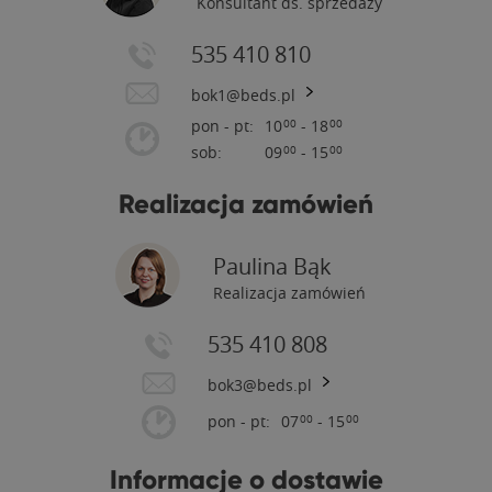
Konsultant ds. sprzedaży
535 410 810
bok1@beds.pl
pon - pt:
10
- 18
00
00
sob:
09
- 15
00
00
Realizacja zamówień
Paulina Bąk
Realizacja zamówień
535 410 808
bok3@beds.pl
pon - pt:
07
- 15
00
00
Informacje o dostawie