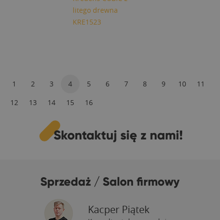
litego drewna
KRE1523
1
2
3
4
5
6
7
8
9
10
11
12
13
14
15
16
Skontaktuj się z nami!
Sprzedaż / Salon firmowy
Kacper Piątek