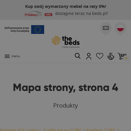
Kup swój wymarzony mebel na raty 0%!
dostępne teraz na beds.pl!
menu
0
Mapa strony, strona 4
Produkty
Komoda KOLI niska z
Szafka nocna CUBIC z
Kredens CUBIC z