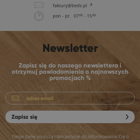
faktury@beds.pl
pon - pt:
07
- 15
00
00
Newsletter
Zapisz się do naszego newslettera i
otrzymuj powiadomienia o najnowszych
promocjach %
Zapisz się
Twoje dane posłużą nam jedynie do informowania Cię o