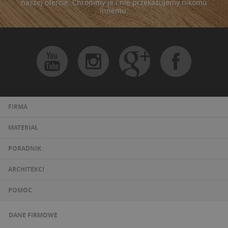
naszej ofercie. Chronimy je i nie przekazujemy nikomu
innemu.
FIRMA
MATERIAŁ
PORADNIK
ARCHITEKCI
POMOC
DANE FIRMOWE