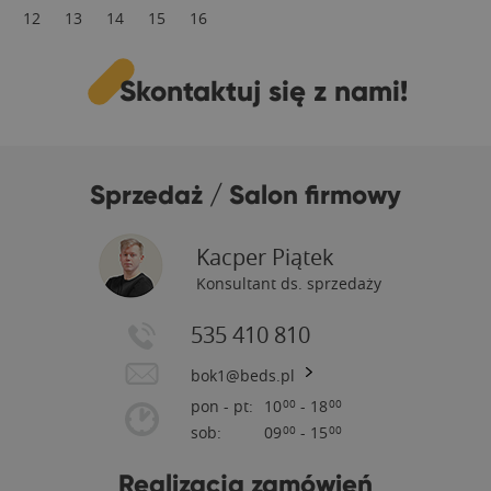
12
13
14
15
16
Skontaktuj się z nami!
Sprzedaż / Salon firmowy
Kacper Piątek
Konsultant ds. sprzedaży
535 410 810
bok1@beds.pl
pon - pt:
10
- 18
00
00
sob:
09
- 15
00
00
Realizacja zamówień