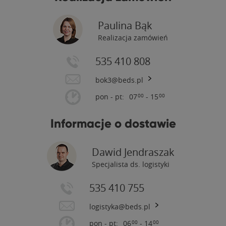
Paulina Bąk
Realizacja zamówień
535 410 808
bok3@beds.pl
pon - pt:
07
- 15
00
00
Informacje o dostawie
Dawid Jendraszak
Specjalista ds. logistyki
535 410 755
logistyka@beds.pl
pon - pt:
06
- 14
00
00