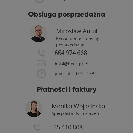
Obsługa posprzedażna
Mirosław Antul
Konsultant ds. obsługi
posprzedażnej
664 974 668
bok4@beds.pl
pon - pt:
07
- 15
00
00
Płatności i faktury
Monika Wojasińska
Specjalista ds. rozliczeń
535 410 808