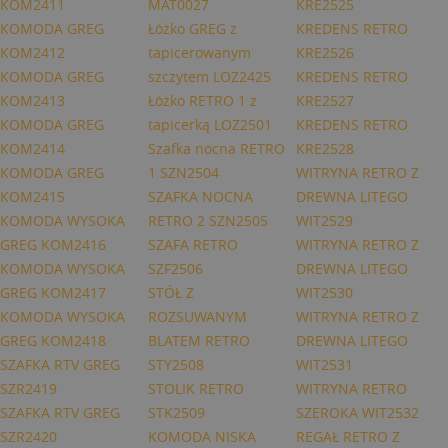
KOM2411
MAT0027
KRE2525
KOMODA GREG
Łóżko GREG z
KREDENS RETRO
KOM2412
tapicerowanym
KRE2526
KOMODA GREG
szczytem LOZ2425
KREDENS RETRO
KOM2413
Łóżko RETRO 1 z
KRE2527
KOMODA GREG
tapicerką LOZ2501
KREDENS RETRO
KOM2414
Szafka nocna RETRO
KRE2528
KOMODA GREG
1 SZN2504
WITRYNA RETRO Z
KOM2415
SZAFKA NOCNA
DREWNA LITEGO
KOMODA WYSOKA
RETRO 2 SZN2505
WIT2529
GREG KOM2416
SZAFA RETRO
WITRYNA RETRO Z
KOMODA WYSOKA
SZF2506
DREWNA LITEGO
GREG KOM2417
STÓŁ Z
WIT2530
KOMODA WYSOKA
ROZSUWANYM
WITRYNA RETRO Z
GREG KOM2418
BLATEM RETRO
DREWNA LITEGO
SZAFKA RTV GREG
STY2508
WIT2531
SZR2419
STOLIK RETRO
WITRYNA RETRO
SZAFKA RTV GREG
STK2509
SZEROKA WIT2532
SZR2420
KOMODA NISKA
REGAŁ RETRO Z