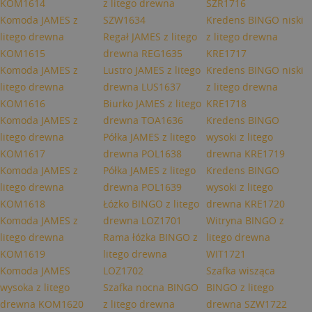
KOM1614
z litego drewna
SZR1716
Komoda JAMES z
SZW1634
Kredens BINGO niski
litego drewna
Regał JAMES z litego
z litego drewna
KOM1615
drewna REG1635
KRE1717
Komoda JAMES z
Lustro JAMES z litego
Kredens BINGO niski
litego drewna
drewna LUS1637
z litego drewna
KOM1616
Biurko JAMES z litego
KRE1718
Komoda JAMES z
drewna TOA1636
Kredens BINGO
litego drewna
Półka JAMES z litego
wysoki z litego
KOM1617
drewna POL1638
drewna KRE1719
Komoda JAMES z
Półka JAMES z litego
Kredens BINGO
litego drewna
drewna POL1639
wysoki z litego
KOM1618
Łóżko BINGO z litego
drewna KRE1720
Komoda JAMES z
drewna LOZ1701
Witryna BINGO z
litego drewna
Rama łóżka BINGO z
litego drewna
KOM1619
litego drewna
WIT1721
Komoda JAMES
LOZ1702
Szafka wisząca
wysoka z litego
Szafka nocna BINGO
BINGO z litego
drewna KOM1620
z litego drewna
drewna SZW1722