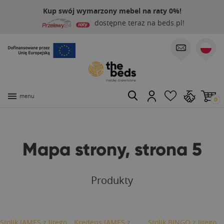
Kup swój wymarzony mebel na raty 0%!
dostępne teraz na beds.pl!
menu
0
Mapa strony, strona 5
Produkty
Stolik JAMES z litego
Kredens JAMES z
Stolik BINGO z litego