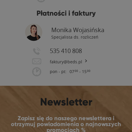
Płatności i faktury
Monika Wojasińska
Specjalista ds. rozliczeń
535 410 808
faktury@beds.pl
pon - pt:
07
- 15
00
00
Newsletter
Zapisz się do naszego newslettera i
otrzymuj powiadomienia o najnowszych
promocjach %