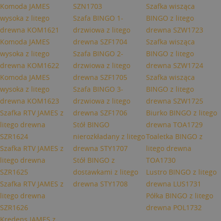
Komoda JAMES
SZN1703
Szafka wisząca
wysoka z litego
Szafa BINGO 1-
BINGO z litego
drewna KOM1621
drzwiowa z litego
drewna SZW1723
Komoda JAMES
drewna SZF1704
Szafka wisząca
wysoka z litego
Szafa BINGO 2-
BINGO z litego
drewna KOM1622
drzwiowa z litego
drewna SZW1724
Komoda JAMES
drewna SZF1705
Szafka wisząca
wysoka z litego
Szafa BINGO 3-
BINGO z litego
drewna KOM1623
drzwiowa z litego
drewna SZW1725
Szafka RTV JAMES z
drewna SZF1706
Biurko BINGO z litego
litego drewna
Stół BINGO
drewna TOA1729
SZR1624
nierozkładany z litego
Toaletka BINGO z
Szafka RTV JAMES z
drewna STY1707
litego drewna
litego drewna
Stół BINGO z
TOA1730
SZR1625
dostawkami z litego
Lustro BINGO z litego
Szafka RTV JAMES z
drewna STY1708
drewna LUS1731
litego drewna
Półka BINGO z litego
SZR1626
drewna POL1732
Kredens JAMES z