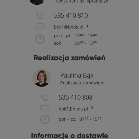
Konsultant ds. sprzedaży
535 410 810
bok1@beds.pl
pon - pt:
10
- 18
00
00
sob:
09
- 15
00
00
Realizacja zamówień
Paulina Bąk
Realizacja zamówień
535 410 808
bok3@beds.pl
pon - pt:
07
- 15
00
00
Informacje o dostawie