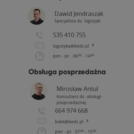
Dawid Jendraszak
Specjalista ds. logistyki
535 410 755
logistyka@beds.pl
pon - pt:
06
- 14
00
00
Obsługa posprzedażna
Mirosław Antul
Konsultant ds. obsługi
posprzedażnej
664 974 668
bok4@beds.pl
pon - pt:
07
- 15
00
00