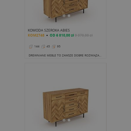
KOMODA SZEROKA ABIES
KOM2748
OD
6 810,00 zł
9 070,00 zł
144
45
95
DREWNIANE MEBLE TO ZAWSZE DOBRE ROZWIĄZANIE. SZCZEGÓLNIE, GDY MAMY DO CZYNIENIA Z TAK PIĘKNĄ KOLEKCJĄ, JAK ABIES.