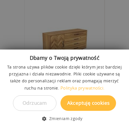
Dbamy o Twoją prywatność
Ta strona używa plików cookie dzięki którym jest bardziej
KOMODA SZEROKA ABIES
przyjazna i działa niezawodnie. Pliki cookie używane są
KOM2742
OD
5 320,00 zł
7 090,00 zł
także do personalizacji reklam oraz pomagają mierzyć
144
45
80
Polityka prywatności.
ruchu na stronie.
DREWNIANA KOMODA TO OD LAT DOBRE ROZWIĄZANIE. SPRAWDZA SIĘ W SALONIE, SYPIALNI, BIURZE I POKOJU NASTOLATKA.
Odrzucam
Akceptuję cookies
Zmieniam zgody