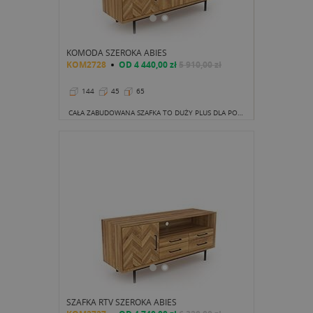
KOMODA SZEROKA ABIES
KOM2728
OD
4 440,00 zł
5 910,00 zł
144
45
65
CAŁA ZABUDOWANA SZAFKA TO DUŻY PLUS DLA PORZĄDKU OPTYCZNEGO. SPORO MIEJSCA DO PRZECHOWYWANIA, WSZYSTKO UKRYTE, MOŻNA SKUPIĆ SIĘ NA DOBRYM FILMIE OGLĄDANYM NA TELEWIZORZE USTAWIONYM NA BLACIE.
SZAFKA RTV SZEROKA ABIES