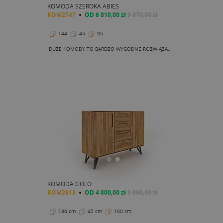
KOMODA SZEROKA ABIES
KOM2747
OD
6 810,00 zł
9 070,00 zł
144
45
95
DUŻE KOMODY TO BARDZO WYGODNE ROZWIĄZANIA DO PRZECHOWYWANIA, KTÓRE JEDNOCZEŚNIE NIE ZMNIEJSZAJĄ POWIERZCHNI WNĘTRZA, GDYŻ NIE ZAJMUJĄ MIEJSCA OD PODŁOGI DO SUFITU.
KOMODA GOLO
KOM2613
OD
4 800,00 zł
8 000,00 zł
136 cm
45 cm
100 cm