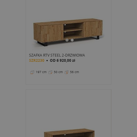
SZAFKA RTV STEEL 2-DRZWIOWA
SZR2230
OD
6 920,00 zł
197 cm
50 cm
56 cm