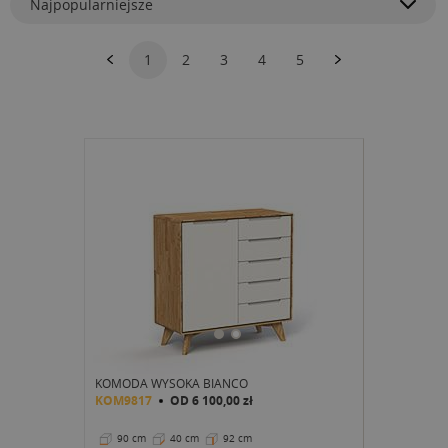
Najpopularniejsze
1
2
3
4
5
KOMODA WYSOKA BIANCO
KOM9817
OD
6 100,00 zł
90 cm
40 cm
92 cm