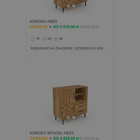
KOMODA ABIES
KOM2735
OD
3 670,00 zł
4 890,00 zł
97
45
80
POJEMNOŚĆ MA ZNACZENIE. SZCZEGÓLNIE, JEŚLI NIE DYSPONUJEMY DUŻĄ POWIERZCHNIĄ, A POTRZEBUJEMY ZMIEŚCIĆ NAPRAWDĘ SPORO RZECZY.
KOMODA WYSOKA ABIES
KOM2744
OD
4 320,00 zł
5 760,00 zł