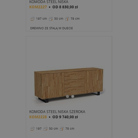
KOMODA STEEL NISKA
KOM2227
OD
8 830,00 zł
197 cm
50 cm
78 cm
DREWNO ZE STALĄ W DUECIE
KOMODA STEEL NISKA SZEROKA
KOM2228
OD
9 740,00 zł
197
50 cm
78 cm