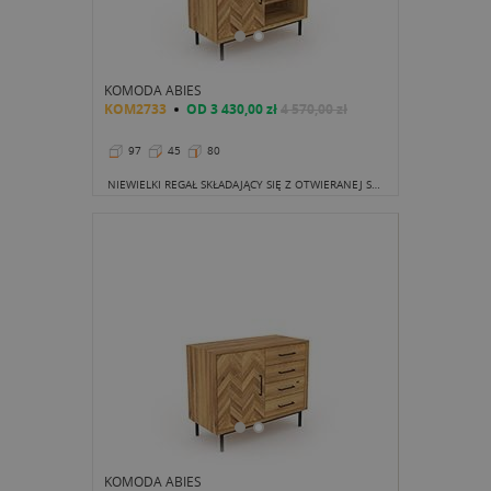
KOMODA ABIES
KOM2733
OD
3 430,00 zł
4 570,00 zł
97
45
80
NIEWIELKI REGAŁ SKŁADAJĄCY SIĘ Z OTWIERANEJ SZAFKI ORAZ TRZECH MAŁYCH PÓŁECZKĘ MOŻE CHWYCIĆ ZA SERCE.
KOMODA ABIES