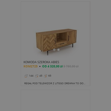
KOMODA SZEROKA ABIES
KOM2725
OD
4 320,00 zł
5 760,00 zł
144
45
65
REGAŁ POD TELEWIZOR Z LITEGO DREWNA TO DOBRA INWESTYCJA NIE TYLKO ZE WZGLĘDU NA NIEPODWAŻALNIE PIĘKNY WYGLĄD.