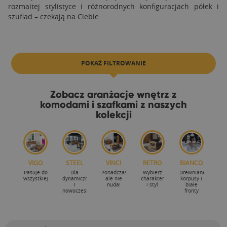
rozmaitej stylistyce i różnorodnych konfiguracjach półek i
szuflad – czekają na Ciebie.
POKAŻ FILTROWANIE
Zobacz aranżacje wnętrz z
komodami i szafkami z naszych
kolekcji
VIGO
STEEL
VINCI
RETRO
BIANCO
Pasuje do
Dla
Ponadczasowość
Wybierz
Drewniane
wszystkiego!
dynamicznych
ale nie
charakter
korpusy i
i
nuda!
i styl
białe
nowoczesnych
fronty