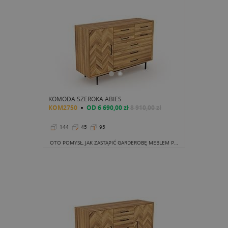
KOMODA SZEROKA ABIES
KOM2750
OD
6 690,00 zł
8 910,00 zł
144
45
95
OTO POMYSŁ, JAK ZASTĄPIĆ GARDEROBĘ MEBLEM POJEMNYM, LECZ INNYM NIŻ OLBRZYMIE SZAFY.