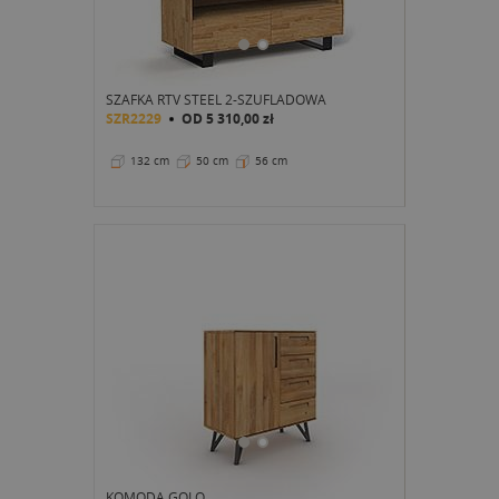
SZAFKA RTV STEEL 2-SZUFLADOWA
SZR2229
OD
5 310,00 zł
132 cm
50 cm
56 cm
KOMODA GOLO