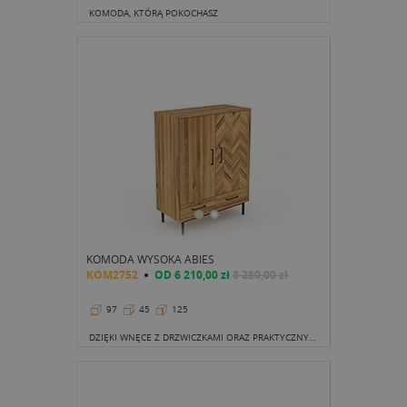
KOMODA, KTÓRĄ POKOCHASZ
KOMODA WYSOKA ABIES
KOM2752
OD
6 210,00 zł
8 280,00 zł
97
45
125
DZIĘKI WNĘCE Z DRZWICZKAMI ORAZ PRAKTYCZNYM SZUFLADOM, MEBEL ŚWIETNIE SPRAWDZI SIĘ PRZY PRZECHOWYWANIU UBRAŃ.