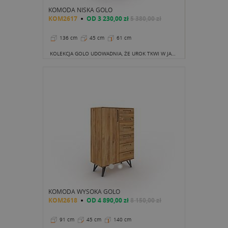
KOMODA NISKA GOLO
KOM2617
OD
3 230,00 zł
5 380,00 zł
136 cm
45 cm
61 cm
KOLEKCJA GOLO UDOWADNIA, ŻE UROK TKWI W JAKOŚCI
KOMODA WYSOKA GOLO
KOM2618
OD
4 890,00 zł
8 150,00 zł
91 cm
45 cm
140 cm