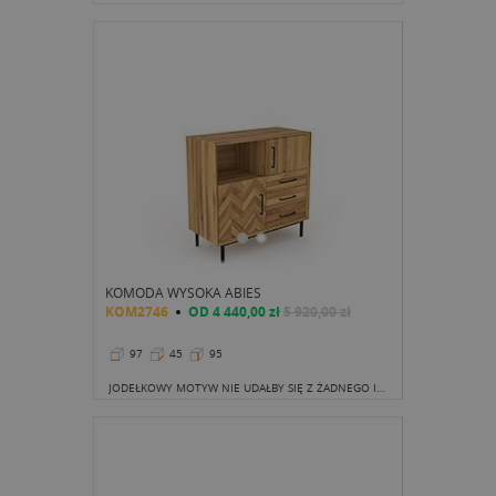
KOMODA WYSOKA ABIES
KOM2746
OD
4 440,00 zł
5 920,00 zł
97
45
95
JODEŁKOWY MOTYW NIE UDAŁBY SIĘ Z ŻADNEGO INNEGO MATERIAŁU NIŻ LITE DREWNO. NIEREGULARNY KOLOR WYZNACZANY WIELOMA LINIAMI SŁOJÓW TWORZY NIEPOWTARZALNĄ I NATURALNIE PIĘKNĄ KOMPOZYCJĘ, KTÓREJ NIE DA SIĘ PODROBIĆ.