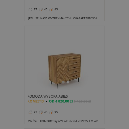
97
45
95
JEŚLI SZUKASZ WYTRZYMAŁYCH I CHARAKTERNYCH MEBLI DO POKOJU NASTOLATKA, TO WŁAŚNIE ZNALAZŁEŚ.
KOMODA WYSOKA ABIES
KOM2743
OD
4 820,00 zł
6 420,00 zł
97
45
95
WYŻSZE KOMODY SĄ WYTWORNYM POMYSŁEM ARANŻACJI SALONU. DODAJĄ KLASY, A UDEKOROWANY WAZONEM CZY ŚWIEŻYMI KWIATAMI BLAT NADAJE SMAKU CAŁEMU WNĘTRZU