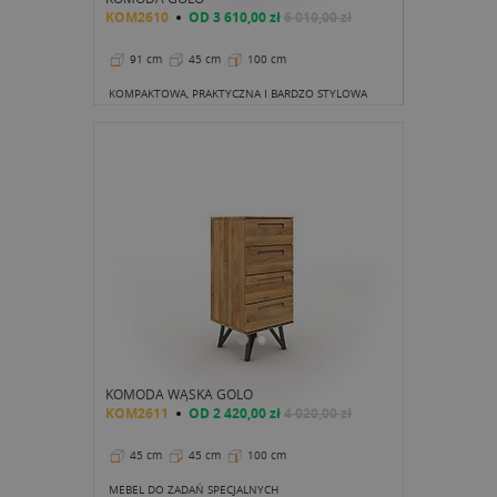
KOM2610
OD
3 610,00 zł
6 010,00 zł
91 cm
45 cm
100 cm
KOMPAKTOWA, PRAKTYCZNA I BARDZO STYLOWA
KOMODA WĄSKA GOLO
KOM2611
OD
2 420,00 zł
4 020,00 zł
45 cm
45 cm
100 cm
MEBEL DO ZADAŃ SPECJALNYCH