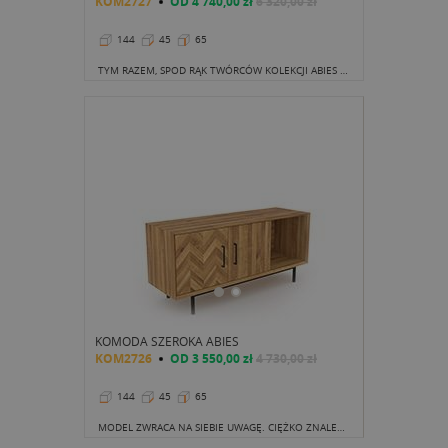
KOM2727
OD
4 740,00 zł
6 320,00 zł
144
45
65
TYM RAZEM, SPOD RĄK TWÓRCÓW KOLEKCJI ABIES WYSZEDŁ WYŻSZY REGAŁ POD RTV, KTÓREGO KOMPOZYCJA TO POJEDYNCZA, ZAMYKANA SZAFKA, CZTERY MAŁE SZUFLADKI ORAZ OTWARTA PÓŁKA Z OTWOREM NA KABLE W TYLNEJ ŚCIANIE.
KOMODA SZEROKA ABIES
KOM2726
OD
3 550,00 zł
4 730,00 zł
144
45
65
MODEL ZWRACA NA SIEBIE UWAGĘ. CIĘŻKO ZNALEŹĆ DRUGI TAKI SAM ZWŁASZCZA BIORĄC POD UWAGĘ UNIKATOWOŚĆ KAŻDEGO KAWAŁKA DREWNA.