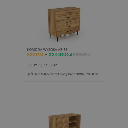
KOMODA WYSOKA ABIES
KOM2745
OD
4 490,00 zł
5 980,00 zł
97
45
95
JEŚLI NIE MAMY DOCELOWEJ GARDEROBY, SYPIALNIA PODZIĘKUJE NAM ZA TĘ KOMODĘ. PIĘĆ SZUFLAD TO NAPRAWDĘ SPORO MIEJSCA DO PRZECHOWYWANIA BIELIZNY.