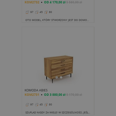
KOM2732
OD
4 170,00 zł
5 560,00 zł
97
45
80
OTO MODEL, KTÓRY STWORZONY JEST DO DOMOWEGO, ALE NIE TYLKO, GABINETU.
KOMODA ABIES
KOM2731
OD
3 880,00 zł
5 170,00 zł
97
45
80
SZUFLAD NIGDY ZA WIELE! W SZCZEGÓLNOŚCI, JEŚLI WYBIERAMY KOMODĘ DO BIURA CZY SYPIALNI.