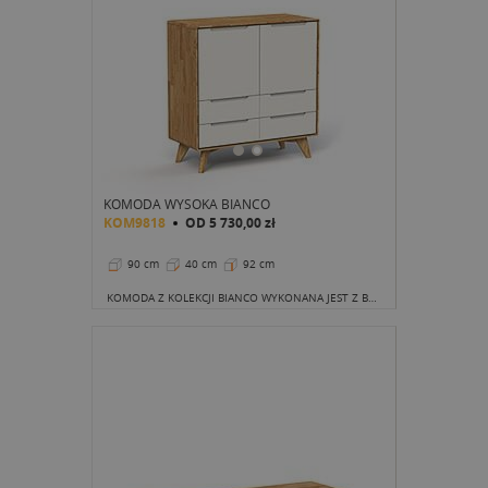
KOMODA WYSOKA BIANCO
KOM9818
OD
5 730,00 zł
90 cm
40 cm
92 cm
KOMODA Z KOLEKCJI BIANCO WYKONANA JEST Z BARDZO DUŻĄ PRECYZJĄ I DBAŁOŚCIĄ O WYKOŃCZENIE