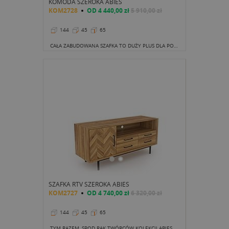
KOMODA SZEROKA ABIES
KOM2728
OD
4 440,00 zł
5 910,00 zł
144
45
65
CAŁA ZABUDOWANA SZAFKA TO DUŻY PLUS DLA PORZĄDKU OPTYCZNEGO. SPORO MIEJSCA DO PRZECHOWYWANIA, WSZYSTKO UKRYTE, MOŻNA SKUPIĆ SIĘ NA DOBRYM FILMIE OGLĄDANYM NA TELEWIZORZE USTAWIONYM NA BLACIE.
SZAFKA RTV SZEROKA ABIES
KOM2727
OD
4 740,00 zł
6 320,00 zł
144
45
65
TYM RAZEM, SPOD RĄK TWÓRCÓW KOLEKCJI ABIES WYSZEDŁ WYŻSZY REGAŁ POD RTV, KTÓREGO KOMPOZYCJA TO POJEDYNCZA, ZAMYKANA SZAFKA, CZTERY MAŁE SZUFLADKI ORAZ OTWARTA PÓŁKA Z OTWOREM NA KABLE W TYLNEJ ŚCIANIE.