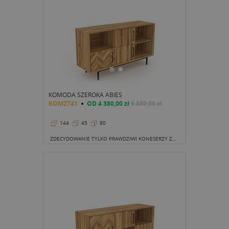
KOMODA SZEROKA ABIES
KOM2741
OD
4 380,00 zł
5 830,00 zł
144
45
80
ZDECYDOWANIE TYLKO PRAWDZIWI KONESERZY ZDECYDUJĄ SIĘ NA TAK WYRAZISTY I NIE DO PODROBIENIA MODEL.