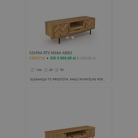
SZAFKA RTV NISKA ABIES
SZR2713
OD
3 850,00 zł
5 130,00 zł
144
45
50
ELEGANCJA TO PROSTOTA. MAŁO WYMYŚLNE FORMY, KLASYCZNE ROZWIĄZANIA I PONADCZASOWY DESIGN UBRANE W NAJWYŻSZEJ JAKOŚCI MATERIAŁ ORAZ STYL WYKONANIA.