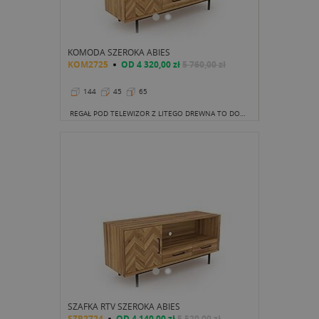
KOMODA SZEROKA ABIES
KOM2725
OD
4 320,00 zł
5 760,00 zł
144
45
65
REGAŁ POD TELEWIZOR Z LITEGO DREWNA TO DOBRA INWESTYCJA NIE TYLKO ZE WZGLĘDU NA NIEPODWAŻALNIE PIĘKNY WYGLĄD.
SZAFKA RTV SZEROKA ABIES
SZR2724
OD
4 140,00 zł
5 520,00 zł