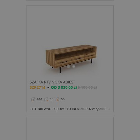
SZAFKA RTV NISKA ABIES
SZR2714
OD
3 830,00 zł
5 100,00 zł
144
45
50
LITE DREWNO DĘBOWE TO IDEALNE ROZWIĄZANIE, KTÓRE PRZEZ WIELE LAT PRZETRWA DZIELNIE USZKODZENIA, ZABRUDZENIA, WPŁYW CZASU ORAZ CZYNNIKÓW ATMOSFERYCZNYCH.