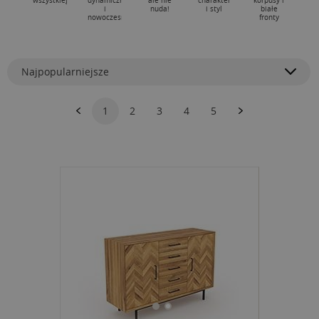
wszystkiego!
dynamicznych
ale nie
charakter
korpusy i
i
nuda!
i styl
białe
nowoczesnych
fronty
Najpopularniejsze
1
2
3
4
5