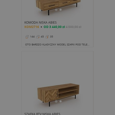
KOMODA NISKA ABIES
KOM2716
OD
3 440,00 zł
4 580,00 zł
144
45
35
OTO BARDZO KLASYCZNY MODEL SZAFKI POD TELEWIZOR. TRZY SZUFLADY, A NA NICH PIĘKNY, DŁUGI BLAT.
SZAFKA RTV NISKA ABIES