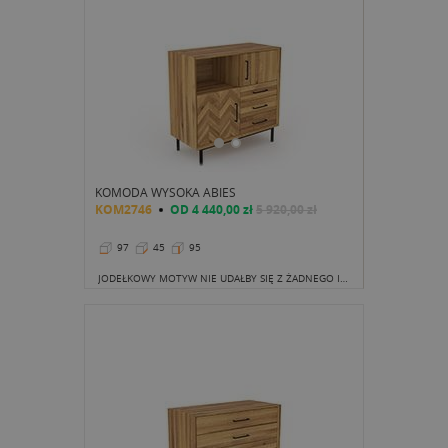
KOMODA WYSOKA ABIES
KOM2746
OD
4 440,00 zł
5 920,00 zł
97
45
95
JODEŁKOWY MOTYW NIE UDAŁBY SIĘ Z ŻADNEGO INNEGO MATERIAŁU NIŻ LITE DREWNO. NIEREGULARNY KOLOR WYZNACZANY WIELOMA LINIAMI SŁOJÓW TWORZY NIEPOWTARZALNĄ I NATURALNIE PIĘKNĄ KOMPOZYCJĘ, KTÓREJ NIE DA SIĘ PODROBIĆ.