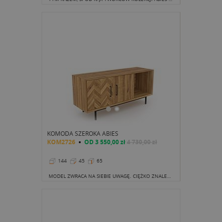
KOMODA SZEROKA ABIES
KOM2726
OD
3 550,00 zł
4 730,00 zł
144
45
65
MODEL ZWRACA NA SIEBIE UWAGĘ. CIĘŻKO ZNALEŹĆ DRUGI TAKI SAM ZWŁASZCZA BIORĄC POD UWAGĘ UNIKATOWOŚĆ KAŻDEGO KAWAŁKA DREWNA.