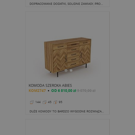
DOPRACOWANE DODATKI, SOLIDNE ZAWIASY, PROWADNICE ORAZ PRZEDE WSZYSTKIM, NIEPOWTARZALNY, A ZARAZEM BARDZO FUNKCJONALNY SCHEMAT ROZMIESZCZENIA PÓŁEK I SZAFEK.
KOMODA SZEROKA ABIES
KOM2747
OD
6 810,00 zł
9 070,00 zł
144
45
95
DUŻE KOMODY TO BARDZO WYGODNE ROZWIĄZANIA DO PRZECHOWYWANIA, KTÓRE JEDNOCZEŚNIE NIE ZMNIEJSZAJĄ POWIERZCHNI WNĘTRZA, GDYŻ NIE ZAJMUJĄ MIEJSCA OD PODŁOGI DO SUFITU.