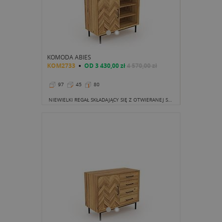
KOMODA ABIES
KOM2733
OD
3 430,00 zł
4 570,00 zł
97
45
80
NIEWIELKI REGAŁ SKŁADAJĄCY SIĘ Z OTWIERANEJ SZAFKI ORAZ TRZECH MAŁYCH PÓŁECZKĘ MOŻE CHWYCIĆ ZA SERCE.