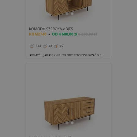
KOMODA SZEROKA ABIES
KOM2740
OD
4 680,00 zł
6 230,00 zł
144
45
80
POMYŚL, JAK PIĘKNIE BYŁOBY ROZKOSZOWAĆ SIĘ WIDOKIEM ZACHODZĄCEGO SŁOŃCA OŚWIETLAJĄCE DĘBOWE MEBLE W TWOIM SALONIE