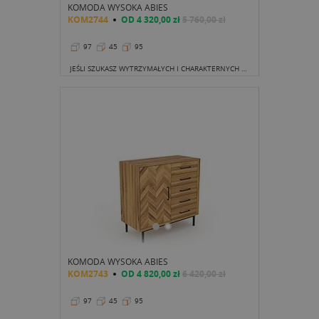
KOMODA WYSOKA ABIES
KOM2744
OD
4 320,00 zł
5 760,00 zł
97
45
95
JEŚLI SZUKASZ WYTRZYMAŁYCH I CHARAKTERNYCH MEBLI DO POKOJU NASTOLATKA, TO WŁAŚNIE ZNALAZŁEŚ.
KOMODA WYSOKA ABIES
KOM2743
OD
4 820,00 zł
6 420,00 zł
97
45
95