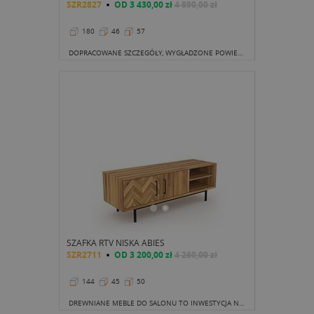
SZR2827
OD
3 430,00 zł
4 890,00 zł
180
46
57
DOPRACOWANE SZCZEGÓŁY, WYGŁADZONE POWIERZCHNIE BLATÓW I KRAWĘDZI, A TAKŻE WAŻNE DODATKI DEKORACYJNE, CZYLI UCHWYTY I NÓŻKI, TO COŚ, CO Z PEWNOŚCIĄ PRZYKUJE UWAGĘ I NIEJEDNOKROTNIE BĘDZIE ZACHWYCAĆ NAS I ODWIEDZAJĄCYCH NAS GOŚCI.
SZAFKA RTV NISKA ABIES
SZR2711
OD
3 200,00 zł
4 260,00 zł
144
45
50
DREWNIANE MEBLE DO SALONU TO INWESTYCJA NA LATA. DOBRZE WIĘC WYBIERAĆ MODELE NAJWYŻSZEJ JAKOŚCI, URODY ORAZ O ODPOWIEDNIM ROZKŁADZIE SZAFEK.