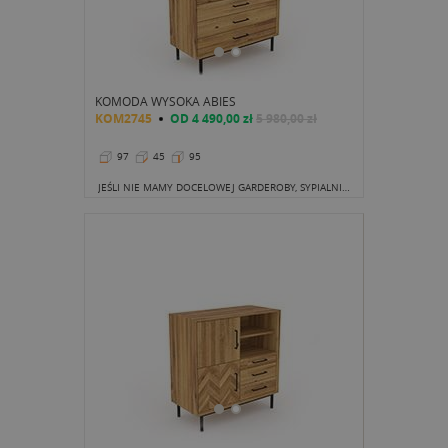
KOMODA WYSOKA ABIES
KOM2745
OD
4 490,00 zł
5 980,00 zł
97
45
95
JEŚLI NIE MAMY DOCELOWEJ GARDEROBY, SYPIALNIA PODZIĘKUJE NAM ZA TĘ KOMODĘ. PIĘĆ SZUFLAD TO NAPRAWDĘ SPORO MIEJSCA DO PRZECHOWYWANIA BIELIZNY.