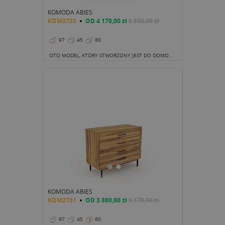
KOMODA ABIES
KOM2732
OD
4 170,00 zł
5 560,00 zł
97
45
80
OTO MODEL, KTÓRY STWORZONY JEST DO DOMOWEGO, ALE NIE TYLKO, GABINETU.
KOMODA ABIES
KOM2731
OD
3 880,00 zł
5 170,00 zł
97
45
80