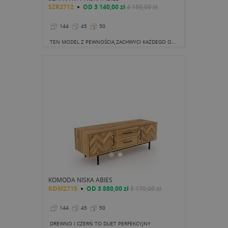
SZR2712
OD
3 140,00 zł
4 180,00 zł
144
45
50
TEN MODEL Z PEWNOŚCIĄ ZACHWYCI KAŻDEGO ODWIEDZAJĄCEGO. MODNA W OSTATNIM CZASIE "JODEŁKA", ZWYKLE UŻYWANA JAKO WZÓR POŁOGOWY, TYM RAZEM ZAGOŚCIŁA NA FRONCIE SZAFKI.
KOMODA NISKA ABIES
KOM2715
OD
3 880,00 zł
5 170,00 zł
144
45
50
DREWNO I CZERŃ TO DUET PERFEKCYJNY