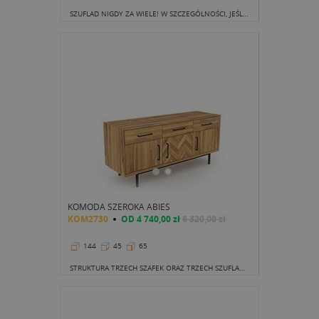
SZUFLAD NIGDY ZA WIELE! W SZCZEGÓLNOŚCI, JEŚLI WYBIERAMY KOMODĘ DO BIURA CZY SYPIALNI.
KOMODA SZEROKA ABIES
KOM2730
OD
4 740,00 zł
6 320,00 zł
144
45
65
STRUKTURA TRZECH SZAFEK ORAZ TRZECH SZUFLAD UMIEJSCOWIONYCH NAD SZAFKAMI NAWIĄZYWAĆ MOŻE DO DAWNYCH KREDENSÓW.