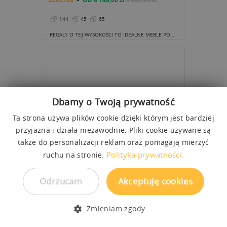
144
45
65
REGAŁY O TEJ WYSOKOŚCI TO IDEALNE MEBLE POD TELEWIZOR. OPTYMALNA WYSOKOŚĆ SPRAWIA, ŻE EKRAN ZNAJDUJE SIĘ DOKŁADNIE NA WYSOKOŚCI NASZYCH OCZU, GDY SIEDZIMY NA WYGODNEJ KANAPIE.
Dbamy o Twoją prywatność
Ta strona używa plików cookie dzięki którym jest bardziej
przyjazna i działa niezawodnie. Pliki cookie używane są
także do personalizacji reklam oraz pomagają mierzyć
Polityka prywatności.
ruchu na stronie.
KOMODA SZEROKA ABIES
Odrzucam
Akceptuję cookies
KOM2723
OD
4 260,00 zł
5 670,00 zł
144
45
65
Zmieniam zgody
KLASYCZNY MODEL KONSTRUKCJI, KTÓRY WYJĄTKOWO PIĘKNĄ LINIĄ NATURALNEGO PIĘKNA ZYSKUJE SOBIE GRONO ZWOLENNIKÓW.