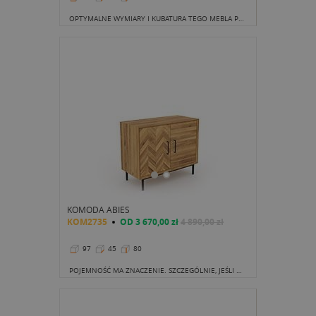
OPTYMALNE WYMIARY I KUBATURA TEGO MEBLA POZWALAJĄ BAWIĆ SIĘ ARANŻACJĄ TWOJEGO WNĘTRZA
KOMODA ABIES
KOM2735
OD
3 670,00 zł
4 890,00 zł
97
45
80
POJEMNOŚĆ MA ZNACZENIE. SZCZEGÓLNIE, JEŚLI NIE DYSPONUJEMY DUŻĄ POWIERZCHNIĄ, A POTRZEBUJEMY ZMIEŚCIĆ NAPRAWDĘ SPORO RZECZY.