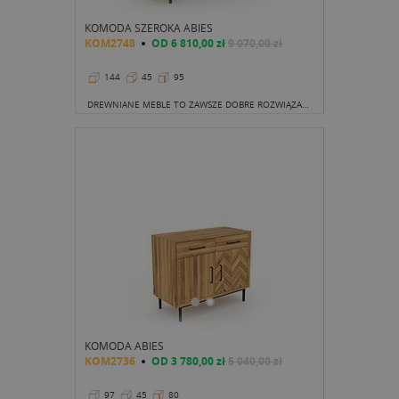
KOMODA SZEROKA ABIES
KOM2748
OD
6 810,00 zł
9 070,00 zł
144
45
95
DREWNIANE MEBLE TO ZAWSZE DOBRE ROZWIĄZANIE. SZCZEGÓLNIE, GDY MAMY DO CZYNIENIA Z TAK PIĘKNĄ KOLEKCJĄ, JAK ABIES.
KOMODA ABIES
KOM2736
OD
3 780,00 zł
5 040,00 zł
97
45
80