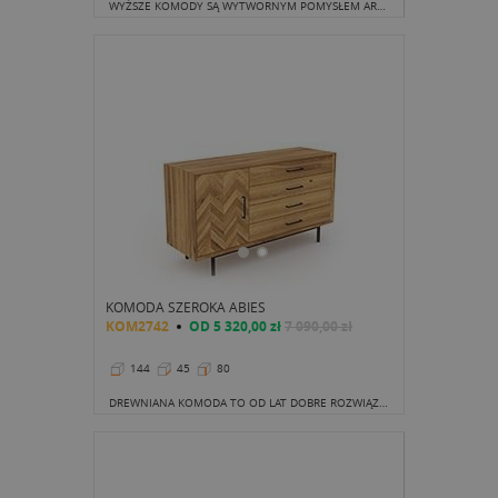
WYŻSZE KOMODY SĄ WYTWORNYM POMYSŁEM ARANŻACJI SALONU. DODAJĄ KLASY, A UDEKOROWANY WAZONEM CZY ŚWIEŻYMI KWIATAMI BLAT NADAJE SMAKU CAŁEMU WNĘTRZU
KOMODA SZEROKA ABIES
KOM2742
OD
5 320,00 zł
7 090,00 zł
144
45
80
DREWNIANA KOMODA TO OD LAT DOBRE ROZWIĄZANIE. SPRAWDZA SIĘ W SALONIE, SYPIALNI, BIURZE I POKOJU NASTOLATKA.