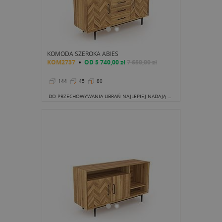
KOMODA SZEROKA ABIES
KOM2737
OD
5 740,00 zł
7 650,00 zł
144
45
80
DO PRZECHOWYWANIA UBRAŃ NAJLEPIEJ NADAJĄ SIĘ SZAFKI, A DO BIELIZNY - SZUFLADY. DOKŁADNIE TAKI ZESTAW ZNAJDZIESZ W TEJ KOMODZIE Z KOLEKCJI ABIES.