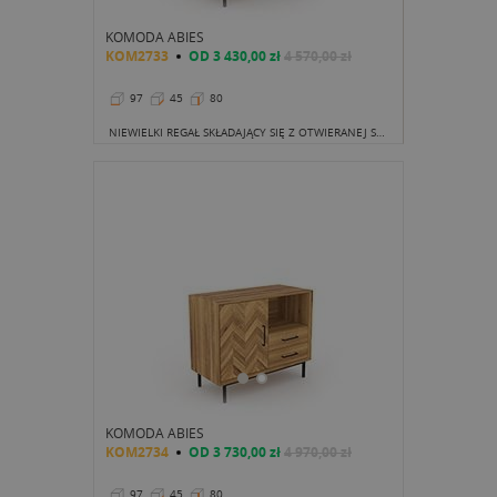
KOMODA ABIES
KOM2733
OD
3 430,00 zł
4 570,00 zł
97
45
80
NIEWIELKI REGAŁ SKŁADAJĄCY SIĘ Z OTWIERANEJ SZAFKI ORAZ TRZECH MAŁYCH PÓŁECZKĘ MOŻE CHWYCIĆ ZA SERCE.
KOMODA ABIES
KOM2734
OD
3 730,00 zł
4 970,00 zł
97
45
80