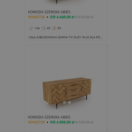
KOMODA SZEROKA ABIES
KOM2728
OD
4 440,00 zł
5 910,00 zł
144
45
65
CAŁA ZABUDOWANA SZAFKA TO DUŻY PLUS DLA PORZĄDKU OPTYCZNEGO. SPORO MIEJSCA DO PRZECHOWYWANIA, WSZYSTKO UKRYTE, MOŻNA SKUPIĆ SIĘ NA DOBRYM FILMIE OGLĄDANYM NA TELEWIZORZE USTAWIONYM NA BLACIE.
KOMODA SZEROKA ABIES
KOM2729
OD
4 650,00 zł
6 190,00 zł