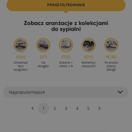
POKAŻ FILTROWANIE
Zobacz aranżacje z kolekcjami
do sypialni
GOLO
SETI
STEEL
ODYS
RETRO
Uniwersalna
Na
Drewno +
Romantycznie-
Po prostu
lecz
okrągło!
metal = ♥
nowocześnie
piękny
oryiginalna
design
Najpopularniejsze
1
2
3
4
5