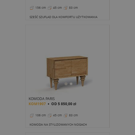
156 cm
45 cm
83 cm
SZEŚĆ SZUFLAD DLA KOMFORTU UŻYTKOWANIA
KOMODA PARIS
KOM1907
OD
5 850,00 zł
106 cm
45 cm
83 cm
KOMODA NA STYLIZOWANYCH NOGACH