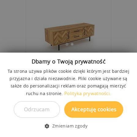
KOMODA NISKA ABIES
Dbamy o Twoją prywatność
KOM2715
OD
3 880,00 zł
5 170,00 zł
Ta strona używa plików cookie dzięki którym jest bardziej
144
45
50
przyjazna i działa niezawodnie. Pliki cookie używane są
także do personalizacji reklam oraz pomagają mierzyć
DREWNO I CZERŃ TO DUET PERFEKCYJNY
Polityka prywatności.
ruchu na stronie.
Odrzucam
Akceptuję cookies
Zmieniam zgody