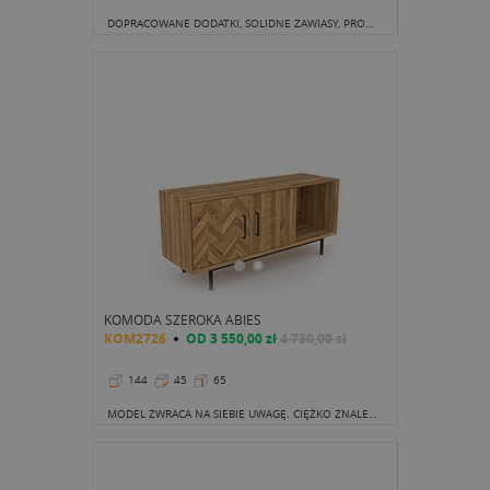
DOPRACOWANE DODATKI, SOLIDNE ZAWIASY, PROWADNICE ORAZ PRZEDE WSZYSTKIM, NIEPOWTARZALNY, A ZARAZEM BARDZO FUNKCJONALNY SCHEMAT ROZMIESZCZENIA PÓŁEK I SZAFEK.
KOMODA SZEROKA ABIES
KOM2726
OD
3 550,00 zł
4 730,00 zł
144
45
65
MODEL ZWRACA NA SIEBIE UWAGĘ. CIĘŻKO ZNALEŹĆ DRUGI TAKI SAM ZWŁASZCZA BIORĄC POD UWAGĘ UNIKATOWOŚĆ KAŻDEGO KAWAŁKA DREWNA.