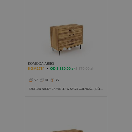
KOMODA ABIES
KOM2731
OD
3 880,00 zł
5 170,00 zł
97
45
80
SZUFLAD NIGDY ZA WIELE! W SZCZEGÓLNOŚCI, JEŚLI WYBIERAMY KOMODĘ DO BIURA CZY SYPIALNI.