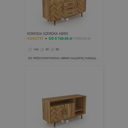
KOMODA SZEROKA ABIES
KOM2737
OD
5 740,00 zł
7 650,00 zł
144
45
80
DO PRZECHOWYWANIA UBRAŃ NAJLEPIEJ NADAJĄ SIĘ SZAFKI, A DO BIELIZNY - SZUFLADY. DOKŁADNIE TAKI ZESTAW ZNAJDZIESZ W TEJ KOMODZIE Z KOLEKCJI ABIES.