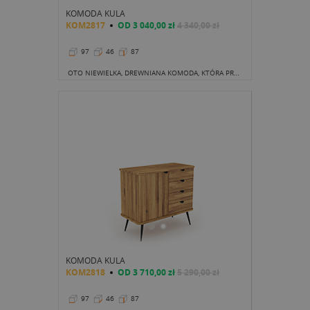
KOMODA KULA
KOM2817
OD
3 040,00 zł
4 340,00 zł
97
46
87
OTO NIEWIELKA, DREWNIANA KOMODA, KTÓRA PRZYDA SIĘ W KAŻDYM DOMU.
KOMODA KULA
KOM2818
OD
3 710,00 zł
5 290,00 zł
97
46
87