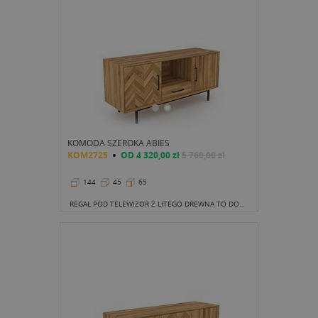
KOMODA SZEROKA ABIES
KOM2725
OD
4 320,00 zł
5 760,00 zł
144
45
65
REGAŁ POD TELEWIZOR Z LITEGO DREWNA TO DOBRA INWESTYCJA NIE TYLKO ZE WZGLĘDU NA NIEPODWAŻALNIE PIĘKNY WYGLĄD.