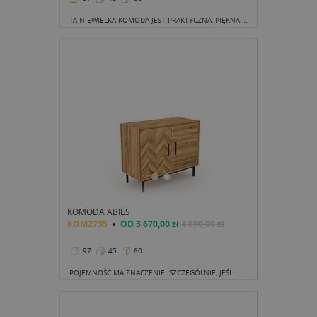
TA NIEWIELKA KOMODA JEST PRAKTYCZNA, PIĘKNA I SPRAWDZI SIĘ W WIELU STYLACH ORAZ W WIELU POMIESZCZENIACH
KOMODA ABIES
KOM2735
OD
3 670,00 zł
4 890,00 zł
97
45
80
POJEMNOŚĆ MA ZNACZENIE. SZCZEGÓLNIE, JEŚLI NIE DYSPONUJEMY DUŻĄ POWIERZCHNIĄ, A POTRZEBUJEMY ZMIEŚCIĆ NAPRAWDĘ SPORO RZECZY.