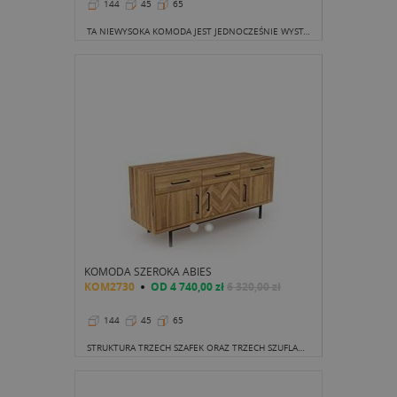
144
45
65
TA NIEWYSOKA KOMODA JEST JEDNOCZEŚNIE WYSTARCZAJĄCO DŁUGA, ABY USTAWIĆ NA NIEJ POTĘŻNY EKRAN.
KOMODA SZEROKA ABIES
KOM2730
OD
4 740,00 zł
6 320,00 zł
144
45
65
STRUKTURA TRZECH SZAFEK ORAZ TRZECH SZUFLAD UMIEJSCOWIONYCH NAD SZAFKAMI NAWIĄZYWAĆ MOŻE DO DAWNYCH KREDENSÓW.